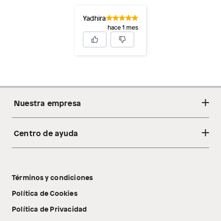
Yadhira
hace 1 mes
Nuestra empresa
Centro de ayuda
Acerca de nosotros
Sostenibilidad
Cambios y devoluciones
Tiendas
Términos y condiciones
Libro de reclamaciones
Tecnología Pillow Walk
Política de Cookies
Política de Privacidad