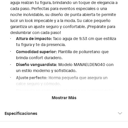
aguja realzan tu figura, brindando un toque de elegancia a
cada paso. Perfectas para eventos especiales o una
noche inolvidable, su diseño de punta abierta te permite
lucir un look impecable y a la moda. Su calce pequeño
garantiza un ajuste seguro y confortable. ¡Prepárate para
deslumbrar con cada paso!
Altura de impacto:
Taco aguja de 9.53 cm que estiliza
tu figura y te da presencia.
Comodidad superior:
Plantilla de poliuretano que
brinda confort duradero.
Diseño vanguardista:
Modelo MANAELDEN040 con
un estilo moderno y sofisticado.
Ajuste perfecto:
Horma pequeña que asegura un
calce seguro y cómodo.
Elegancia en cada paso:
Ideales para complementar
tus outfits de noche y eventos especiales.
Mostrar Más
Especificaciones