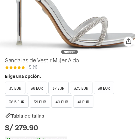
Sandalias de Vestir Mujer Aldo
5 (1)
Elige una opción:
35 EUR
36 EUR
37 EUR
37.5 EUR
38 EUR
38.5 EUR
39 EUR
40 EUR
41 EUR
Tabla de tallas
S/ 279.90