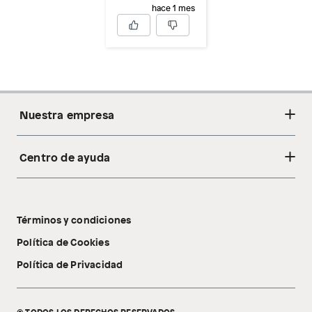
hace 1 mes
Nuestra empresa
Centro de ayuda
Acerca de nosotros
Sostenibilidad
Cambios y devoluciones
Tiendas
Términos y condiciones
Libro de reclamaciones
Tecnología Pillow Walk
Política de Cookies
Política de Privacidad
© TODOS LOS DERECHOS RESERVADOS