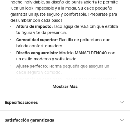
noche inolvidable, su diseño de punta abierta te permite
lucir un look impecable y a la moda. Su calce pequeño
garantiza un ajuste seguro y confortable. ¡Prepárate para
deslumbrar con cada paso!
Altura de impacto:
Taco aguja de 9.53 cm que estiliza
tu figura y te da presencia.
Comodidad superior:
Plantilla de poliuretano que
brinda confort duradero.
Diseño vanguardista:
Modelo MANAELDEN040 con
un estilo moderno y sofisticado.
Ajuste perfecto:
Horma pequeña que asegura un
calce seguro y cómodo.
Elegancia en cada paso:
Ideales para complementar
tus outfits de noche y eventos especiales.
Mostrar Más
Especificaciones
Hecho en
Suiza
Satisfacción garantizada