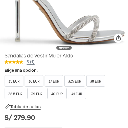
Sandalias de Vestir Mujer Aldo
5 (1)
Elige una opción:
35 EUR
36 EUR
37 EUR
37.5 EUR
38 EUR
38.5 EUR
39 EUR
40 EUR
41 EUR
Tabla de tallas
S/ 279.90