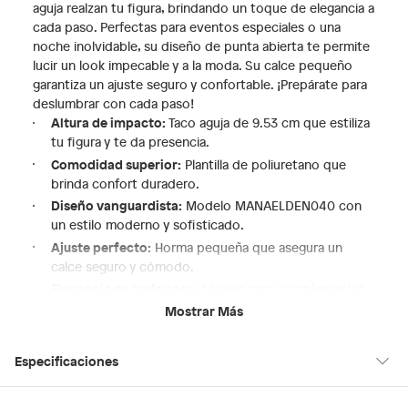
aguja realzan tu figura, brindando un toque de elegancia a
cada paso. Perfectas para eventos especiales o una
noche inolvidable, su diseño de punta abierta te permite
lucir un look impecable y a la moda. Su calce pequeño
garantiza un ajuste seguro y confortable. ¡Prepárate para
deslumbrar con cada paso!
Altura de impacto:
Taco aguja de 9.53 cm que estiliza
tu figura y te da presencia.
Comodidad superior:
Plantilla de poliuretano que
brinda confort duradero.
Diseño vanguardista:
Modelo MANAELDEN040 con
un estilo moderno y sofisticado.
Ajuste perfecto:
Horma pequeña que asegura un
calce seguro y cómodo.
Elegancia en cada paso:
Ideales para complementar
tus outfits de noche y eventos especiales.
Mostrar Más
Especificaciones