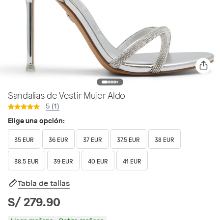
Sandalias de Vestir Mujer Aldo
5 (1)
Elige una opción:
35 EUR
36 EUR
37 EUR
37.5 EUR
38 EUR
38.5 EUR
39 EUR
40 EUR
41 EUR
Tabla de tallas
S/ 279.90