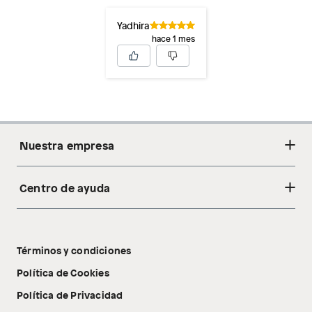
Yadhira
hace 1 mes
Nuestra empresa
Centro de ayuda
Acerca de nosotros
Sostenibilidad
Cambios y devoluciones
Tiendas
Términos y condiciones
Libro de reclamaciones
Tecnología Pillow Walk
Política de Cookies
Política de Privacidad