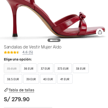
Sandalias de Vestir Mujer Aldo
4.6 (5)
Elige una opción:
35 EUR
36 EUR
37 EUR
37.5 EUR
38 EUR
38.5 EUR
39 EUR
40 EUR
41 EUR
Tabla de tallas
S/ 279.90