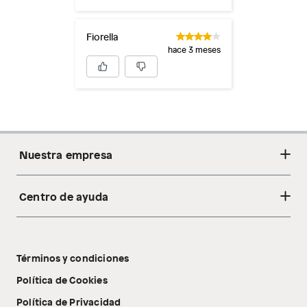
Fiorella
hace 3 meses
Nuestra empresa
Centro de ayuda
Acerca de nosotros
Sostenibilidad
Cambios y devoluciones
Tiendas
Términos y condiciones
Libro de reclamaciones
Tecnología Pillow Walk
Política de Cookies
Política de Privacidad