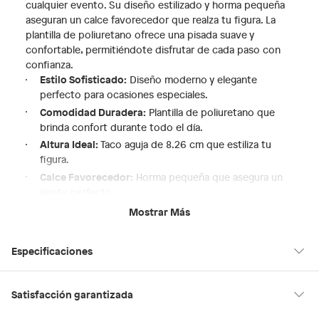
cualquier evento. Su diseño estilizado y horma pequeña
aseguran un calce favorecedor que realza tu figura. La
plantilla de poliuretano ofrece una pisada suave y
confortable, permitiéndote disfrutar de cada paso con
confianza.
Estilo Sofisticado:
Diseño moderno y elegante
perfecto para ocasiones especiales.
Comodidad Duradera:
Plantilla de poliuretano que
brinda confort durante todo el día.
Altura Ideal:
Taco aguja de 8.26 cm que estiliza tu
figura.
Calce Favorecedor:
Horma pequeña que asegura un
ajuste perfecto.
Versatilidad:
Combina fácilmente con vestidos, faldas
Mostrar Más
o pantalones para un look impecable.
Especificaciones
Hecho en
Suiza
Satisfacción garantizada