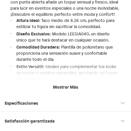
con punta abierta añade un toque sensual y fresco, ideal
para lucir en eventos especiales o una noche inolvidable.
¡Descubre el equilibrio perfecto entre moda y confort!
Altura Ideal:
Taco medio de 8.26 cm, perfecto para
estilizar tu figura sin sacrificar la comodidad.
Diseño Exclusivo:
Modelo LEESIA040, un diseño
único que te hará destacar en cualquier ocasión.
Comodidad Duradera:
Plantilla de poliuretano que
proporciona una sensación suave y confortable
durante todo el día.
Estilo Versátil:
Ideales para complementar tus looks
de noche o eventos especiales, aportando un toque
de sofisticación.
Horma Pequeña:
Considera elegir una talla más para
Mostrar Más
un ajuste perfecto y mayor comodidad.
Especificaciones
Hecho en
Suiza
Satisfacción garantizada