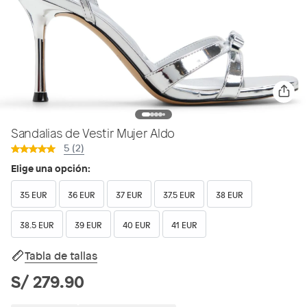
Sandalias de Vestir Mujer Aldo
5 (2)
Elige una opción:
35 EUR
36 EUR
37 EUR
37.5 EUR
38 EUR
38.5 EUR
39 EUR
40 EUR
41 EUR
Tabla de tallas
S/ 279.90