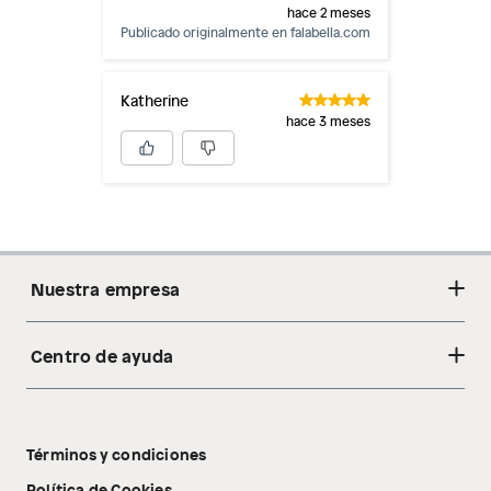
hace 2 meses
Publicado originalmente en
falabella.com
Katherine
hace 3 meses
Nuestra empresa
Centro de ayuda
Acerca de nosotros
Sostenibilidad
Cambios y devoluciones
Tiendas
Términos y condiciones
Libro de reclamaciones
Tecnología Pillow Walk
Política de Cookies