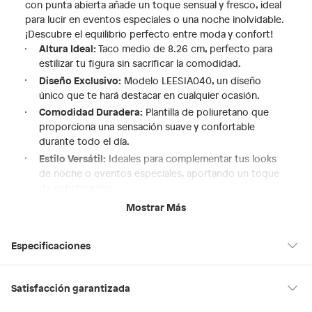
con punta abierta añade un toque sensual y fresco, ideal
para lucir en eventos especiales o una noche inolvidable.
¡Descubre el equilibrio perfecto entre moda y confort!
Altura Ideal:
Taco medio de 8.26 cm, perfecto para
estilizar tu figura sin sacrificar la comodidad.
Diseño Exclusivo:
Modelo LEESIA040, un diseño
único que te hará destacar en cualquier ocasión.
Comodidad Duradera:
Plantilla de poliuretano que
proporciona una sensación suave y confortable
durante todo el día.
Estilo Versátil:
Ideales para complementar tus looks
de noche o eventos especiales, aportando un toque
de sofisticación.
Horma Pequeña:
Considera elegir una talla más para
Mostrar Más
un ajuste perfecto y mayor comodidad.
Especificaciones
Hecho en
Suiza
Satisfacción garantizada