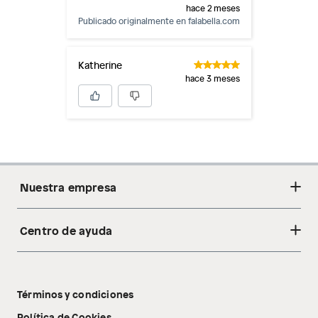
hace 2 meses
Publicado originalmente en
falabella.com
Katherine
hace 3 meses
Nuestra empresa
Centro de ayuda
Acerca de nosotros
Sostenibilidad
Cambios y devoluciones
Tiendas
Términos y condiciones
Libro de reclamaciones
Tecnología Pillow Walk
Política de Cookies