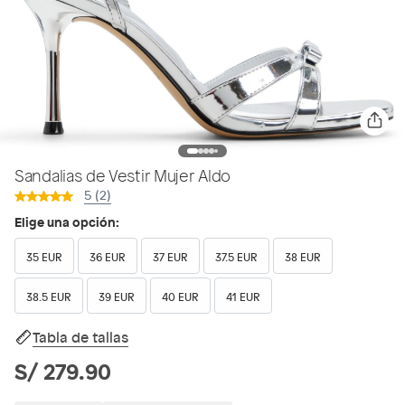
Sandalias de Vestir Mujer Aldo
5 (2)
Elige una opción:
35 EUR
36 EUR
37 EUR
37.5 EUR
38 EUR
38.5 EUR
39 EUR
40 EUR
41 EUR
Tabla de tallas
S/ 279.90