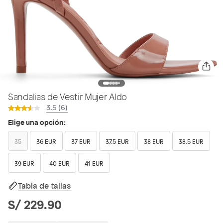
Sandalias de Vestir Mujer Aldo
3.5 (6)
Elige una opción:
35
36 EUR
37 EUR
37.5 EUR
38 EUR
38.5 EUR
39 EUR
40 EUR
41 EUR
Tabla de tallas
S/ 229.90