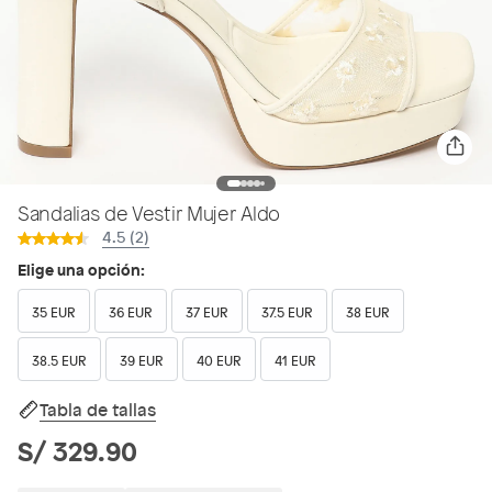
Sandalias de Vestir Mujer Aldo
4.5 (2)
Elige una opción:
35 EUR
36 EUR
37 EUR
37.5 EUR
38 EUR
38.5 EUR
39 EUR
40 EUR
41 EUR
Tabla de tallas
S/ 329.90