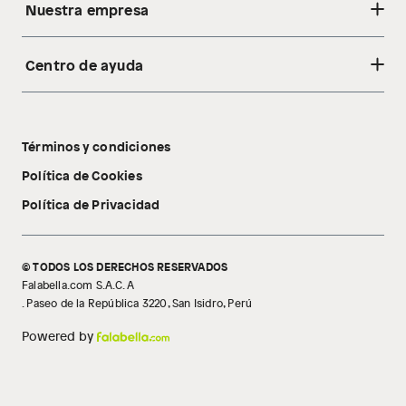
Nuestra empresa
Centro de ayuda
Acerca de nosotros
Sostenibilidad
Cambios y devoluciones
Tiendas
Términos y condiciones
Libro de reclamaciones
Tecnología Pillow Walk
Política de Cookies
Política de Privacidad
© TODOS LOS DERECHOS RESERVADOS
Falabella.com S.A.C. A
. Paseo de la República 3220, San Isidro, Perú
Powered by