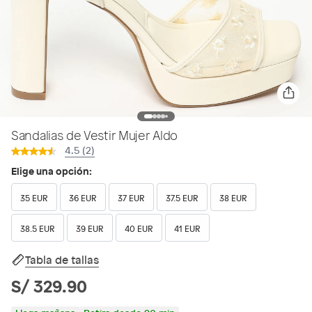
Sandalias de Vestir Mujer Aldo
4.5 (2)
Elige una opción:
35 EUR
36 EUR
37 EUR
37.5 EUR
38 EUR
38.5 EUR
39 EUR
40 EUR
41 EUR
Tabla de tallas
S/ 329.90