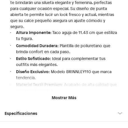
te brindarán una silueta elegante y femenina, perfectas
para cualquier ocasión especial. Su diseño de punta
abierta te permite lucir un look fresco y actual, mientras
que su calce pequeño asegura un ajuste cómodo y
seguro.
Altura Imponente:
Taco aguja de 11.43 cm que estiliza
tu figura.
Comodidad Duradera:
Plantilla de poliuretano que
brinda confort en cada paso.
Estilo Sofisticado:
Ideal para complementar tus
outfits más elegantes.
Diseño Exclusivo:
Modelo BRINNLEY110 que marca
tendencia.
Material Textil Premium:
Acabado de alta calidad que
resalta tu feminidad.
Mostrar Más
Si buscas un calzado que te haga sentir segura y radiante,
estas sandalias Aldo son la elección perfecta. Su
plataforma alta te proporcionará la confianza que
Especificaciones
necesitas para brillar en cada evento. ¡Atrévete a
destacar con este accesorio imprescindible en tu
guardarropa!