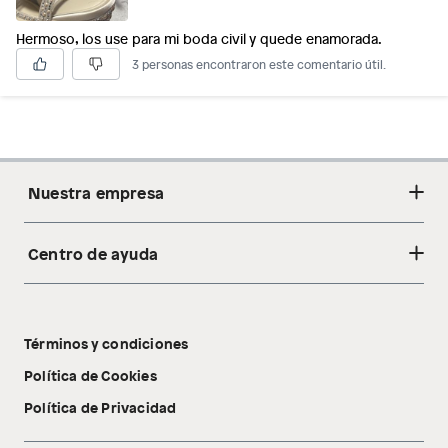
Hermoso, los use para mi boda civil y quede enamorada.
3 personas encontraron este comentario útil.
Nuestra empresa
Centro de ayuda
Acerca de nosotros
Sostenibilidad
Cambios y devoluciones
Tiendas
Términos y condiciones
Libro de reclamaciones
Tecnología Pillow Walk
Política de Cookies
Política de Privacidad