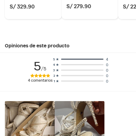
S/ 279.90
S/ 329.90
S/ 2
Opiniones de este producto
4
5
5
0
4
/5
0
3
0
2
4
comentarios
0
1