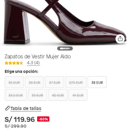
Zapatos de Vestir Mujer Aldo
4.3 (4)
Elige una opción:
35 EUR
36 EUR
37 EUR
37.5 EUR
38 EUR
38.5 EUR
39 EUR
40 EUR
41 EUR
Tabla de tallas
S/ 119.96
-60%
S/ 299.90