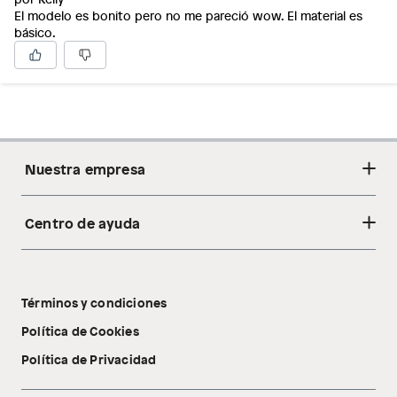
El modelo es bonito pero no me pareció wow. El material es
básico.
Nuestra empresa
Centro de ayuda
Acerca de nosotros
Sostenibilidad
Cambios y devoluciones
Tiendas
Términos y condiciones
Libro de reclamaciones
Tecnología Pillow Walk
Política de Cookies
Política de Privacidad