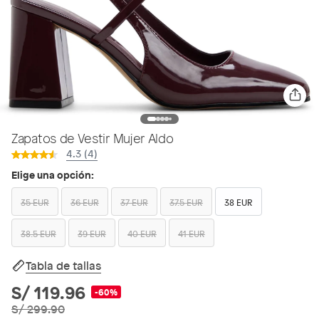
Zapatos de Vestir Mujer Aldo
4.3 (4)
Elige una opción:
35 EUR
36 EUR
37 EUR
37.5 EUR
38 EUR
38.5 EUR
39 EUR
40 EUR
41 EUR
Tabla de tallas
S/ 119.96
-60%
S/ 299.90