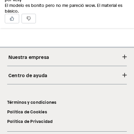
El modelo es bonito pero no me pareció wow. El material es
básico.
Nuestra empresa
Centro de ayuda
Acerca de nosotros
Sostenibilidad
Cambios y devoluciones
Tiendas
Términos y condiciones
Libro de reclamaciones
Tecnología Pillow Walk
Política de Cookies
Política de Privacidad