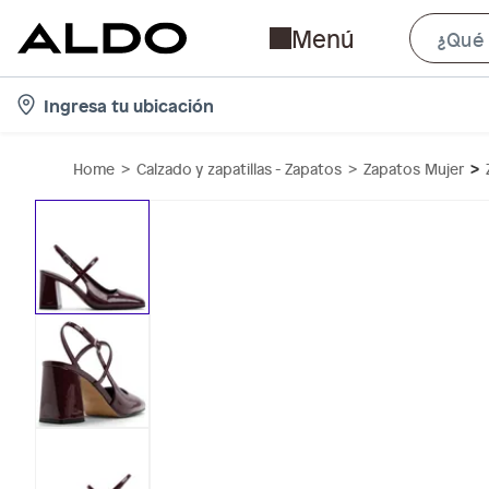
Menú
l
Ingresa tu ubicación
o
c
Home
Calzado y zapatillas - Zapatos
Zapatos Mujer
a
t
i
o
n
-
i
c
o
n