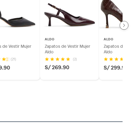
ALDO
ALDO
 de Vestir Mujer
Zapatos de Vestir Mujer
Zapatos de Ves
Aldo
Aldo
(2)
(21)
(1
S/ 269.90
9.90
S/ 299.90