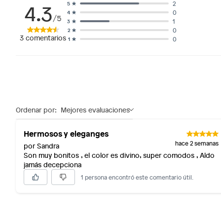
4.3
2
5
0
4
/5
1
3
0
2
3
comentarios
0
1
Ordenar por:
Mejores evaluaciones
Hermosos y eleganges
hace 2 semanas
por Sandra
Son muy bonitos , el color es divino, super comodos , Aldo
jamás decepciona
1 persona encontró este comentario útil.