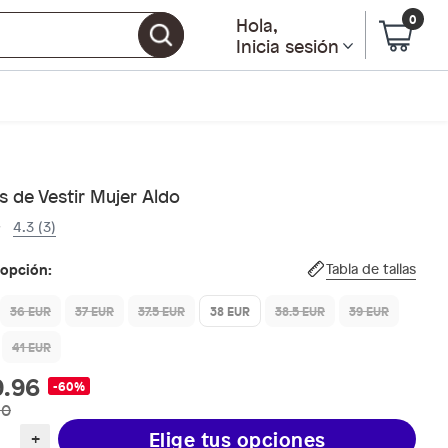
0
Hola
,
Inicia sesión
 de Vestir Mujer Aldo
4.3 (3)
 opción:
Tabla de tallas
36 EUR
37 EUR
37.5 EUR
38 EUR
38.5 EUR
39 EUR
41 EUR
9.96
-60%
90
Elige tus opciones
+