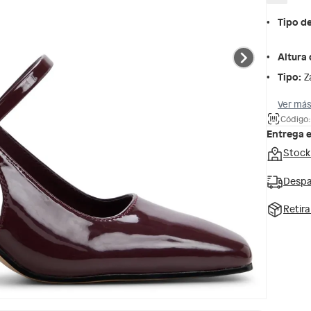
Tipo d
Altura 
Tipo
:
Z
Ver más
Código:
Entrega 
Stock
Despa
Retir