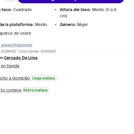
e taco
:
Altura del taco
:
Cuadrado
Medio (5 a 8
cm)
de la plataforma
:
Género
:
Medio
Mujer
apatos de vestir
 especificaciones
 21396927
Cód. tienda: 21396927
en
Cercado De Lima
 en tienda
cho a domicilio
Llega mañana
a tu compra
Retira mañana