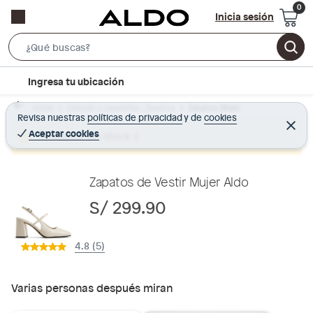
Inicia sesión
S
e
l
Ingresa tu ubicación
a
o
r
Home
Calzado y zapatillas - Zapatos
Zapatos Mujer
c
Revisa nuestras
políticas de privacidad
y
de
cookies
c
C
a
e
Aceptar cookies
Producto sin stock :(
h
r
t
r
B
a
i
r
a
o
Zapatos de Vestir Mujer Aldo
r
n
S/ 299.90
-
i
4.8 (5)
c
o
n
Varias personas después miran