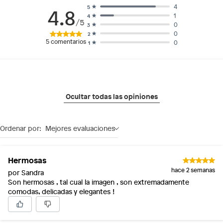
4
5
4.8
1
4
/5
0
3
0
2
5
comentarios
0
1
Ocultar todas las opiniones
Ordenar por:
Mejores evaluaciones
Hermosas
hace 2 semanas
por Sandra
Son hermosas , tal cual la imagen , son extremadamente
comodas, delicadas y elegantes !