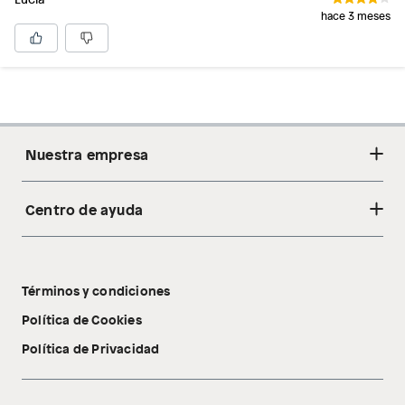
hace 3 meses
Nuestra empresa
Centro de ayuda
Acerca de nosotros
Sostenibilidad
Cambios y devoluciones
Tiendas
Términos y condiciones
Libro de reclamaciones
Tecnología Pillow Walk
Política de Cookies
Política de Privacidad