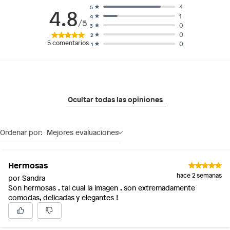
4
5
4.8
1
4
/5
0
3
0
2
5
comentarios
0
1
Ocultar todas las opiniones
Ordenar por:
Mejores evaluaciones
Hermosas
hace 2 semanas
por Sandra
Son hermosas , tal cual la imagen , son extremadamente
comodas, delicadas y elegantes !