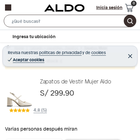
Inicia sesión
S
e
l
Ingresa tu ubicación
a
o
r
Home
Calzado y zapatillas - Zapatos
Zapatos Mujer
c
Revisa nuestras
políticas de privacidad
y
de
cookies
c
C
a
e
Aceptar cookies
Producto sin stock :(
h
r
t
r
B
a
i
r
a
o
Zapatos de Vestir Mujer Aldo
r
n
S/ 299.90
-
i
4.8 (5)
c
o
n
Varias personas después miran