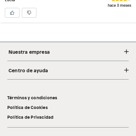
hace 3 meses
Nuestra empresa
Centro de ayuda
Acerca de nosotros
Sostenibilidad
Cambios y devoluciones
Tiendas
Términos y condiciones
Libro de reclamaciones
Tecnología Pillow Walk
Política de Cookies
Política de Privacidad