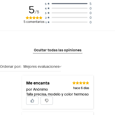
5
5
5
0
4
/5
0
3
0
2
5
comentarios
0
1
Ocultar todas las opiniones
Ordenar por:
Mejores evaluaciones
Me encanta
hace 6 días
por Anónimo
Talla precisa, modelo y color hermoso