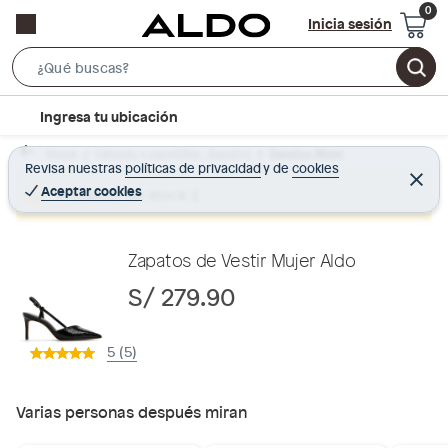
Inicia sesión
S
e
l
Ingresa tu ubicación
a
o
r
Home
Calzado y zapatillas - Zapatos
Zapatos Mujer
c
Revisa nuestras
políticas de privacidad
y
de
cookies
c
C
a
e
Aceptar cookies
Producto sin stock :(
h
r
t
r
B
a
i
r
a
o
Zapatos de Vestir Mujer Aldo
r
n
S/ 279.90
-
i
5 (5)
c
o
n
Varias personas después miran