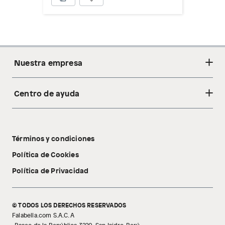
Nuestra empresa
Centro de ayuda
Acerca de nosotros
Sostenibilidad
Cambios y devoluciones
Tiendas
Términos y condiciones
Libro de reclamaciones
Tecnología Pillow Walk
Política de Cookies
Política de Privacidad
© TODOS LOS DERECHOS RESERVADOS
Falabella.com S.A.C. A