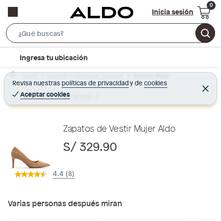
Inicia sesión
S
e
l
Ingresa tu ubicación
a
o
r
Home
Calzado y zapatillas - Zapatos
Zapatos Mujer
c
Revisa nuestras
políticas de privacidad
y
de
cookies
c
C
a
e
Aceptar cookies
Producto sin stock :(
h
r
t
r
B
a
i
r
a
o
Zapatos de Vestir Mujer Aldo
r
n
S/ 329.90
-
i
4.4 (8)
c
o
n
Varias personas después miran