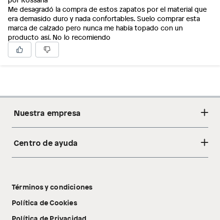
Me desagradó la compra de estos zapatos por el material que
era demasido duro y nada confortables. Suelo comprar esta
marca de calzado pero nunca me había topado con un
producto así. No lo recomiendo
Nuestra empresa
Centro de ayuda
Acerca de nosotros
Sostenibilidad
Cambios y devoluciones
Tiendas
Términos y condiciones
Libro de reclamaciones
Tecnología Pillow Walk
Política de Cookies
Política de Privacidad