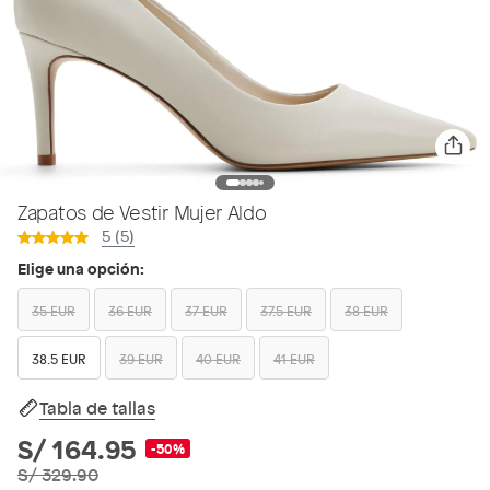
Zapatos de Vestir Mujer Aldo
5 (5)
Elige una opción:
35 EUR
36 EUR
37 EUR
37.5 EUR
38 EUR
38.5 EUR
39 EUR
40 EUR
41 EUR
Tabla de tallas
S/ 164.95
-50%
S/ 329.90