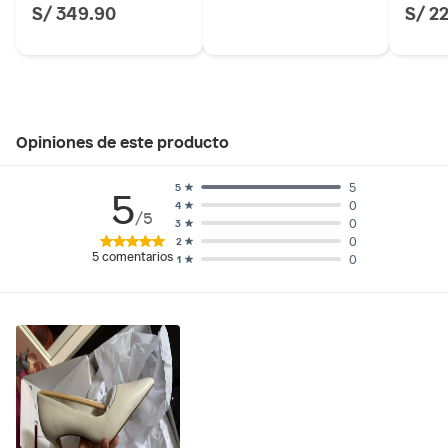
S/ 349.90
S/ 2
Opiniones de este producto
5
5
5
0
4
/5
0
3
0
2
5
comentarios
0
1