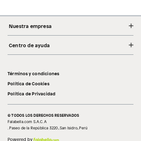
Nuestra empresa
Centro de ayuda
Acerca de nosotros
Sostenibilidad
Cambios y devoluciones
Tiendas
Términos y condiciones
Libro de reclamaciones
Tecnología Pillow Walk
Política de Cookies
Política de Privacidad
© TODOS LOS DERECHOS RESERVADOS
Falabella.com S.A.C. A
. Paseo de la República 3220, San Isidro, Perú
Powered by