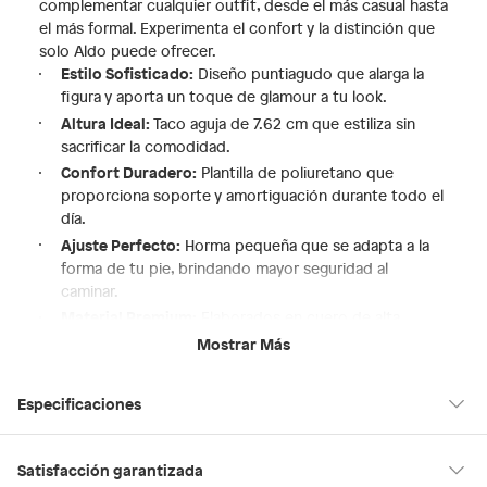
complementar cualquier outfit, desde el más casual hasta
el más formal. Experimenta el confort y la distinción que
solo Aldo puede ofrecer.
Estilo Sofisticado:
Diseño puntiagudo que alarga la
figura y aporta un toque de glamour a tu look.
Altura Ideal:
Taco aguja de 7.62 cm que estiliza sin
sacrificar la comodidad.
Confort Duradero:
Plantilla de poliuretano que
proporciona soporte y amortiguación durante todo el
día.
Ajuste Perfecto:
Horma pequeña que se adapta a la
forma de tu pie, brindando mayor seguridad al
caminar.
Material Premium:
Elaborados en cuero de alta
calidad para una mayor durabilidad y un acabado
Mostrar Más
impecable.
Especificaciones
Condicion del
Nuevo
Satisfacción garantizada