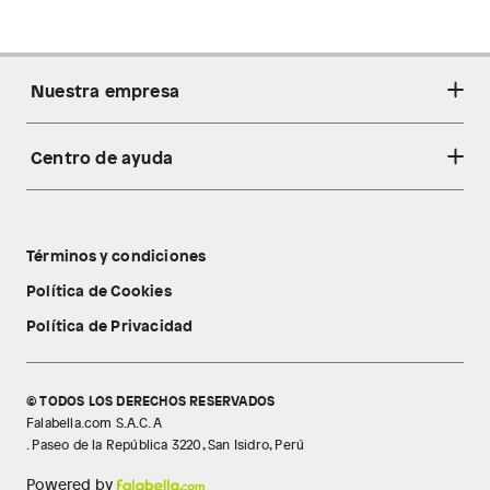
Nuestra empresa
Centro de ayuda
Acerca de nosotros
Sostenibilidad
Cambios y devoluciones
Tiendas
Términos y condiciones
Libro de reclamaciones
Tecnología Pillow Walk
Política de Cookies
Política de Privacidad
© TODOS LOS DERECHOS RESERVADOS
Falabella.com S.A.C. A
. Paseo de la República 3220, San Isidro, Perú
Powered by