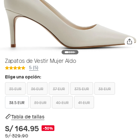
Zapatos de Vestir Mujer Aldo
5 (5)
Elige una opción:
35 EUR
36 EUR
37 EUR
37.5 EUR
38 EUR
38.5 EUR
39 EUR
40 EUR
41 EUR
Tabla de tallas
S/ 164.95
-50%
S/ 329.90