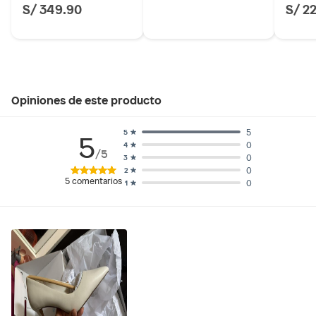
S/ 349.90
S/ 2
Opiniones de este producto
5
5
5
0
4
/5
0
3
0
2
5
comentarios
0
1