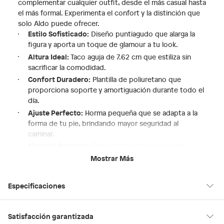
complementar cualquier outfit, desde el más casual hasta
el más formal. Experimenta el confort y la distinción que
solo Aldo puede ofrecer.
Estilo Sofisticado:
Diseño puntiagudo que alarga la
figura y aporta un toque de glamour a tu look.
Altura Ideal:
Taco aguja de 7.62 cm que estiliza sin
sacrificar la comodidad.
Confort Duradero:
Plantilla de poliuretano que
proporciona soporte y amortiguación durante todo el
día.
Ajuste Perfecto:
Horma pequeña que se adapta a la
forma de tu pie, brindando mayor seguridad al
caminar.
Material Premium:
Elaborados en cuero de alta
calidad para una mayor durabilidad y un acabado
Mostrar Más
impecable.
Especificaciones
Condicion del
Nuevo
Satisfacción garantizada