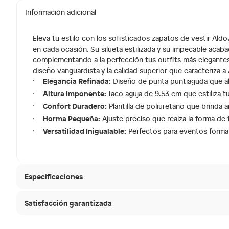
Información adicional
Eleva tu estilo con los sofisticados zapatos de vestir Al
en cada ocasión. Su silueta estilizada y su impecable acab
complementando a la perfección tus outfits más elegantes.
diseño vanguardista y la calidad superior que caracteriza a 
Elegancia Refinada:
Diseño de punta puntiaguda que ala
Altura Imponente:
Taco aguja de 9.53 cm que estiliza t
Confort Duradero:
Plantilla de poliuretano que brinda
Horma Pequeña:
Ajuste preciso que realza la forma de 
Versatilidad Inigualable:
Perfectos para eventos formal
Especificaciones
Satisfacción garantizada
Condicion del producto
Nuevo
30 días desde que
La mayoría de los productos tienen