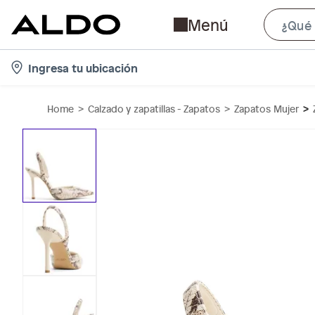
Menú
l
Ingresa tu ubicación
o
c
Home
Calzado y zapatillas - Zapatos
Zapatos Mujer
a
t
i
o
n
-
i
c
o
n