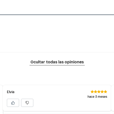
 de vestir
a
m
Ocultar todas las opiniones
 a 20 cm)
Elvia
hace 3 meses