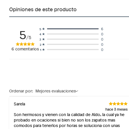
Tipo
Zapatos
Alimentos, bebidas, fórmulas y leches para bebés.
Opiniones de este producto
Productos hechos a medida.
Horma
Pequeñ
Pinturas de color a pedido.
Plantas.
5
6
5
0
4
Productos que hayan sido previamente instalados.
/5
Altura de la plataforma
Alto
0
3
Baterías de auto.
0
2
6
comentarios
0
1
Motocicletas y bicicletas motorizadas.
Medida del taco
9.53 c
Licores y cigarros electrónicos.
Altura del taco
Alto (9
Ordenar por:
Mejores evaluaciones
Sarela
hace 3 meses
Son hermosos y vienen con la calidad de Aldo, la cual ya he
probado en ocaciones si bien no son los zapatos mas
comodos para tenerlos por horas se soluciona con unas