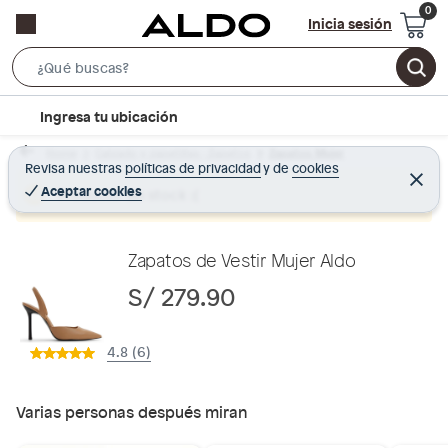
Inicia sesión
S
e
l
Ingresa tu ubicación
a
o
r
Home
Calzado y zapatillas - Zapatos
Zapatos Mujer
c
Revisa nuestras
políticas de privacidad
y
de
cookies
c
C
a
e
Aceptar cookies
Producto sin stock :(
h
r
t
r
B
a
i
r
a
o
Zapatos de Vestir Mujer Aldo
r
n
S/ 279.90
-
i
4.8 (6)
c
o
n
Varias personas después miran