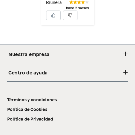
Brunella
hace 2 meses
Nuestra empresa
Centro de ayuda
Acerca de nosotros
Sostenibilidad
Cambios y devoluciones
Tiendas
Términos y condiciones
Libro de reclamaciones
Tecnología Pillow Walk
Política de Cookies
Política de Privacidad