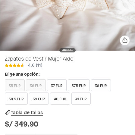
Zapatos de Vestir Mujer Aldo
4.6 (11)
Elige una opción:
35 EUR
36 EUR
37 EUR
37.5 EUR
38 EUR
38.5 EUR
39 EUR
40 EUR
41 EUR
Tabla de tallas
S/ 349.90