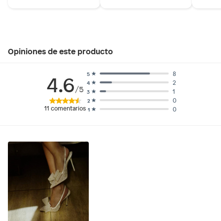
Opiniones de este producto
8
5
4.6
2
4
/5
1
3
0
2
11
comentarios
0
1