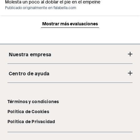
Molesta un poco al doblar el pie en el empeine
Publicado originalmente en
falabella.com
Mostrar más evaluaciones
Nuestra empresa
Centro de ayuda
Acerca de nosotros
Sostenibilidad
Cambios y devoluciones
Tiendas
Términos y condiciones
Libro de reclamaciones
Tecnología Pillow Walk
Política de Cookies
Política de Privacidad