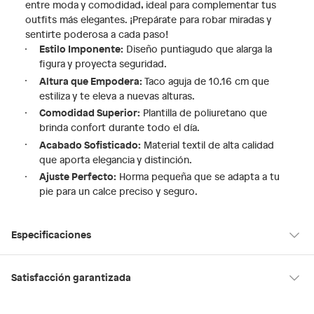
entre moda y comodidad, ideal para complementar tus
outfits más elegantes. ¡Prepárate para robar miradas y
sentirte poderosa a cada paso!
Estilo Imponente:
Diseño puntiagudo que alarga la
figura y proyecta seguridad.
Altura que Empodera:
Taco aguja de 10.16 cm que
estiliza y te eleva a nuevas alturas.
Comodidad Superior:
Plantilla de poliuretano que
brinda confort durante todo el día.
Acabado Sofisticado:
Material textil de alta calidad
que aporta elegancia y distinción.
Ajuste Perfecto:
Horma pequeña que se adapta a tu
pie para un calce preciso y seguro.
Especificaciones
Hecho en
Suiza
Satisfacción garantizada
30 días desde que los recibes
La mayoría de los productos tienen