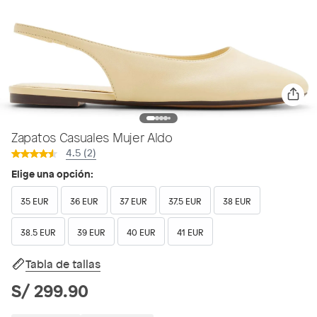
Zapatos Casuales Mujer Aldo
4.5 (2)
Elige una opción:
35 EUR
36 EUR
37 EUR
37.5 EUR
38 EUR
38.5 EUR
39 EUR
40 EUR
41 EUR
Tabla de tallas
S/ 299.90