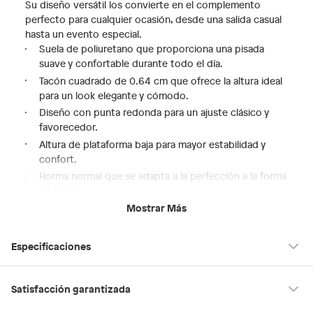
Su diseño versátil los convierte en el complemento
perfecto para cualquier ocasión, desde una salida casual
hasta un evento especial.
Suela de poliuretano que proporciona una pisada
suave y confortable durante todo el día.
Tacón cuadrado de 0.64 cm que ofrece la altura ideal
para un look elegante y cómodo.
Diseño con punta redonda para un ajuste clásico y
favorecedor.
Altura de plataforma baja para mayor estabilidad y
confort.
Horma normal que se adapta a la perfección a la forma
de tu pie.
Mostrar Más
Experimenta la combinación perfecta de moda y confort
con estos zapatos Aldo. Su diseño atemporal y
materiales de primera calidad te aseguran un calzado que
Especificaciones
te acompañará por mucho tiempo, brindándote estilo y
bienestar en cada momento. Descubre la diferencia que
hacen unos zapatos bien hechos en tu día a día.
Condicion del
Nuevo
Satisfacción garantizada
producto