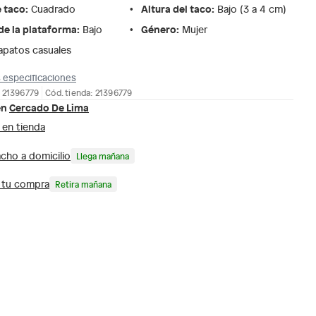
e taco
:
Altura del taco
:
Cuadrado
Bajo (3 a 4 cm)
de la plataforma
:
Género
:
Bajo
Mujer
apatos casuales
 especificaciones
 21396779
Cód. tienda: 21396779
en
Cercado De Lima
 en tienda
cho a domicilio
Llega mañana
a tu compra
Retira mañana