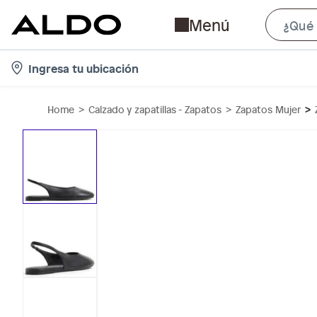
Menú
l
Ingresa tu ubicación
o
c
Home
Calzado y zapatillas - Zapatos
Zapatos Mujer
a
t
i
o
n
-
i
c
o
n