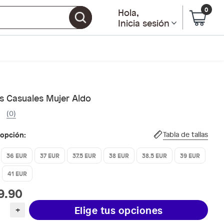
0
Hola
,
Inicia sesión
s Casuales Mujer Aldo
(0)
 opción:
Tabla de tallas
36 EUR
37 EUR
37.5 EUR
38 EUR
38.5 EUR
39 EUR
41 EUR
9.90
Elige tus opciones
+