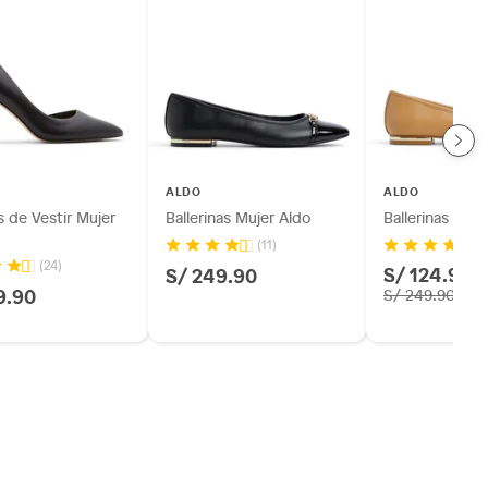
ALDO
ALDO
 de Vestir Mujer
Ballerinas Mujer Aldo
Ballerinas Muje
(11)
(24)
S/ 124.95
S/ 249.90
9.90
S/ 249.90