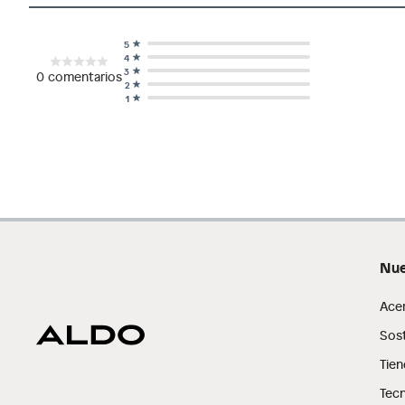
5
4
3
0
comentarios
2
1
Nue
Ace
Sost
Tien
Tecn