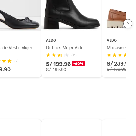
ALDO
ALDO
 de Vestir Mujer
Botines Mujer Aldo
Mocasines Muj
(11)
(2)
S/ 239.95
S/ 199.96
-60%
9.90
S/ 479.90
S/ 499.90