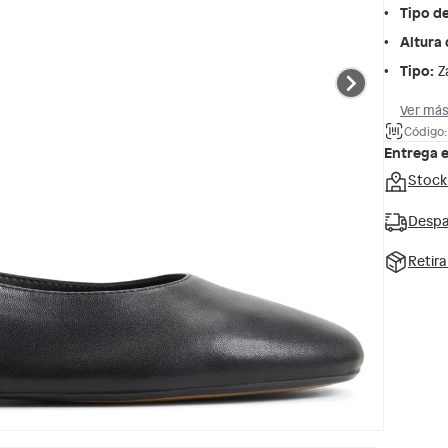
Tipo d
Altura 
Tipo
:
Z
Ver más
Código:
Entrega 
Stock
Despa
Retir