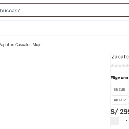
S
e
a
r
c
Zapatos Casuales Mujer
h
B
Zapato
a
r
Elige una
35 EUR
40 EUR
S/ 29
−