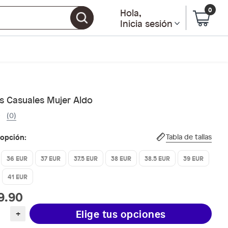
0
Hola
,
Inicia sesión
s Casuales Mujer Aldo
(0)
 opción:
Tabla de tallas
36 EUR
37 EUR
37.5 EUR
38 EUR
38.5 EUR
39 EUR
41 EUR
9.90
Elige tus opciones
+