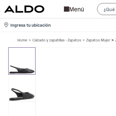
Menú
l
Ingresa tu ubicación
o
c
Home
Calzado y zapatillas - Zapatos
Zapatos Mujer
a
t
i
o
n
-
i
c
o
n