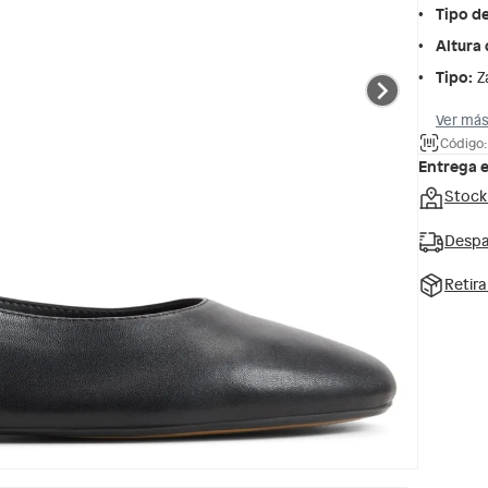
Tipo d
Altura 
Tipo
:
Z
Ver más
Código:
Entrega 
Stock
Despa
Retir