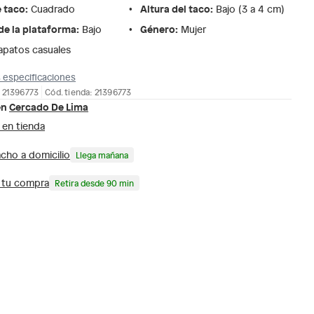
e taco
:
Altura del taco
:
Cuadrado
Bajo (3 a 4 cm)
de la plataforma
:
Género
:
Bajo
Mujer
apatos casuales
 especificaciones
 21396773
Cód. tienda: 21396773
en
Cercado De Lima
 en tienda
cho a domicilio
Llega mañana
a tu compra
Retira desde 90 min