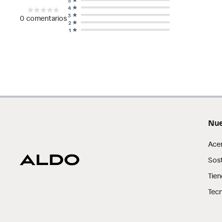
5
4
3
0
comentarios
2
1
Nue
Ace
Sost
Tien
Tecn