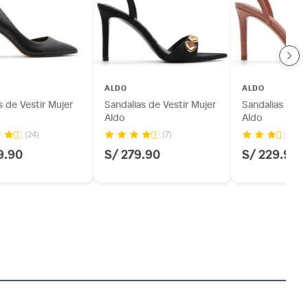
ALDO
ALDO
 de Vestir Mujer
Sandalias de Vestir Mujer
Sandalias de V
Aldo
Aldo
(24)
(7)
(6
9.90
S/ 279.90
S/ 229.90