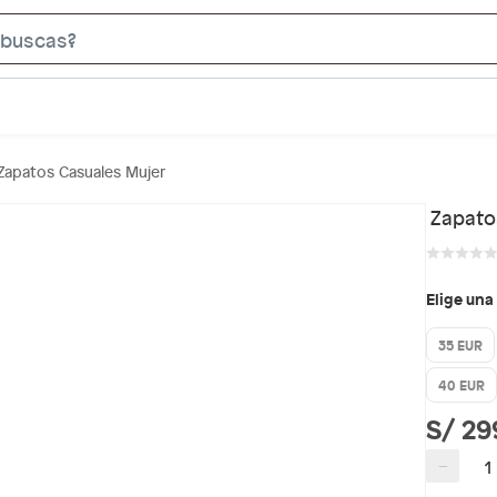
S
e
a
r
c
Zapatos Casuales Mujer
h
B
Zapato
a
r
Elige una
35 EUR
40 EUR
S/ 29
−