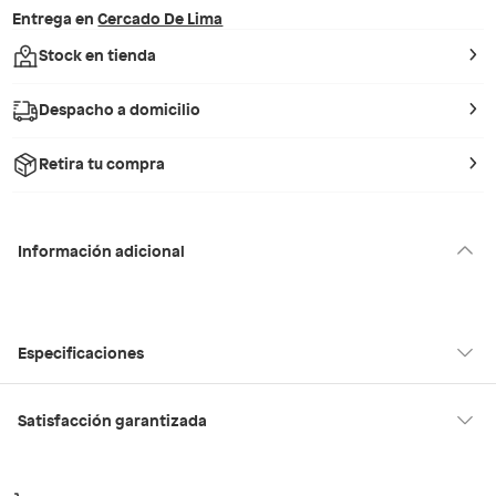
Entrega en
Cercado De Lima
Stock en tienda
Despacho a domicilio
Retira tu compra
Información adicional
Especificaciones
Hecho en
Suiza
Satisfacción garantizada
30 días desde que los recibes
La mayoría de los productos tienen
para hacer una devolución.
Modelo
ZAYDEN001