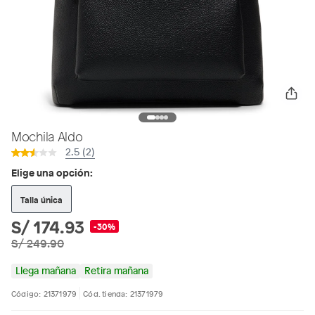
Mochila Aldo
2.5 (2)
Elige una opción:
Talla única
S/ 174.93
-30%
S/ 249.90
Llega mañana
Retira mañana
Código: 21371979
Cód. tienda: 21371979