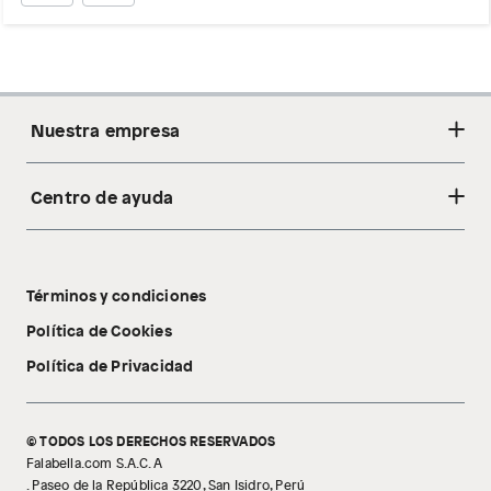
Nuestra empresa
Centro de ayuda
Acerca de nosotros
Sostenibilidad
Cambios y devoluciones
Tiendas
Términos y condiciones
Libro de reclamaciones
Tecnología Pillow Walk
Política de Cookies
Política de Privacidad
© TODOS LOS DERECHOS RESERVADOS
Falabella.com S.A.C. A
. Paseo de la República 3220, San Isidro, Perú