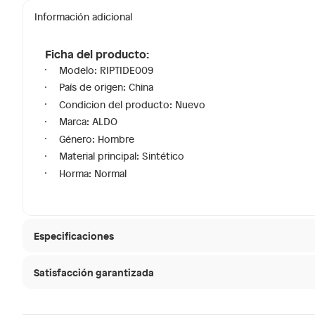
Información adicional
Ficha del producto:
Modelo: RIPTIDE009
País de origen: China
Condicion del producto: Nuevo
Marca: ALDO
Género: Hombre
Material principal: Sintético
Horma: Normal
Especificaciones
Satisfacción garantizada
Hecho en
China
30 días desde que
La mayoría de los productos tienen