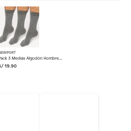
NEWPORT
Pack 3 Medias Algodón Hombre
Newport
S/ 19.90