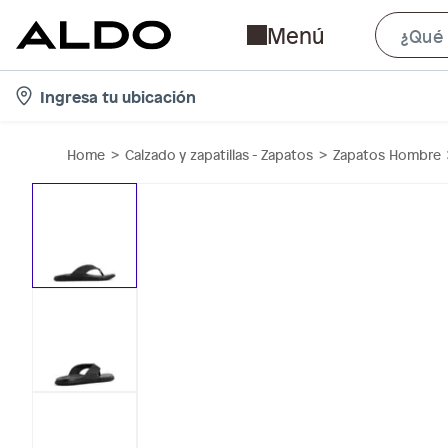
Menú
l
Ingresa tu ubicación
o
c
Home
Calzado y zapatillas - Zapatos
Zapatos Hombre
a
t
i
o
n
-
i
c
o
n