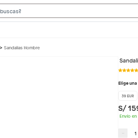
S
e
a
r
c
Sandalias Hombre
h
B
Sandal
a
r
Elige una
39 EUR
S/ 15
Envío en
−