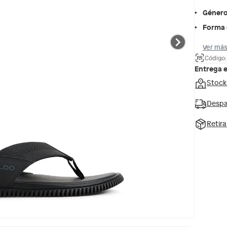
Géner
Forma 
Ver más
Código
Entrega 
Stock
Despa
Retir