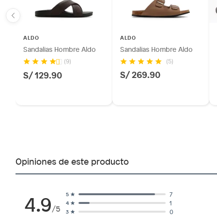
ALDO
ALDO
Sandalias Hombre Aldo
Sandalias Hombre Aldo
(5)
(9)
S/ 269.90
S/ 129.90
Opiniones de este producto
4.9
7
5
1
4
/5
0
3