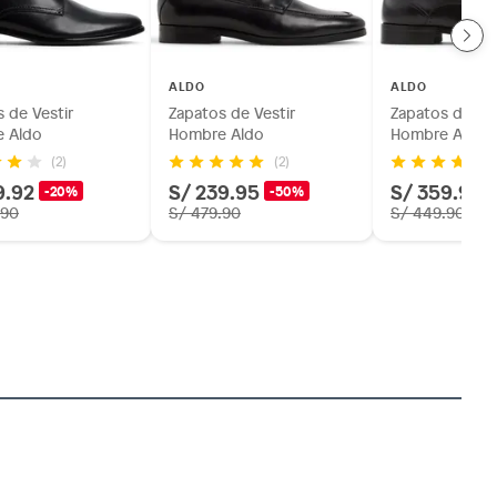
ALDO
ALDO
 de Vestir
Zapatos de Vestir
Zapatos de Ves
 Aldo
Hombre Aldo
Hombre Aldo
(2)
(2)
9.92
S/ 239.95
S/ 359.92
-20%
-50%
.90
S/ 479.90
S/ 449.90