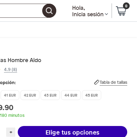
0
Hola
,
Inicia sesión
ias Hombre Aldo
4.9 (8)
 opción:
Tabla de tallas
41 EUR
42 EUR
43 EUR
44 EUR
45 EUR
9.90
 180 minutos
Elige tus opciones
+