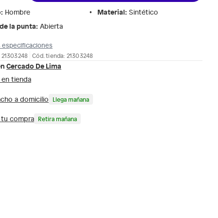
o
:
Material
:
Hombre
Sintético
de la punta
:
Abierta
 especificaciones
: 21303248
Cód. tienda: 21303248
en
Cercado De Lima
 en tienda
cho a domicilio
Llega mañana
a tu compra
Retira mañana