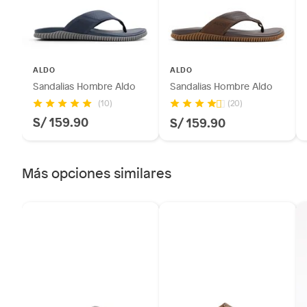
Alimentos, bebidas, fórmulas y leches para bebés.
Productos hechos a medida.
Pinturas de color a pedido.
Plantas.
ALDO
ALDO
Productos que hayan sido previamente instalados.
Sandalias Hombre Aldo
Sandalias Hombre Aldo
Baterías de auto.
(10)
(20)
Motocicletas y bicicletas motorizadas.
S/ 159.90
S/ 159.90
Licores y cigarros electrónicos.
Más opciones similares