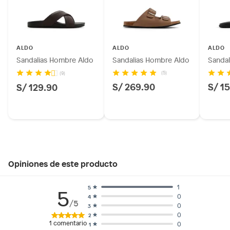
ALDO
ALDO
ALDO
Sandalias Hombre Aldo
Sandalias Hombre Aldo
Sandal
(5)
(9)
S/ 269.90
S/ 1
S/ 129.90
Opiniones de este producto
1
5
5
0
4
/5
0
3
0
2
1
comentario
0
1