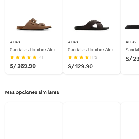
Plantas.
Productos que hayan sido previamente instalados.
Baterías de auto.
Motocicletas y bicicletas motorizadas.
Licores y cigarros electrónicos.
ALDO
ALDO
ALDO
Sandalias Hombre Aldo
Sandalias Hombre Aldo
Sandal
S/ 2
(5)
(9)
S/ 269.90
S/ 129.90
Más opciones similares