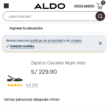
Inicia sesión
S
e
l
Ingresa tu ubicación
a
o
r
Home
Calzado y zapatillas - Zapatos
Zapatos Mujer
c
Revisa nuestras
políticas de privacidad
y
de
cookies
c
C
a
e
Aceptar cookies
Producto sin stock :(
h
r
t
r
B
a
i
r
a
o
Zapatos Casuales Mujer Aldo
r
n
S/ 229.90
-
i
4.6 (13)
c
o
n
Varias personas después miran