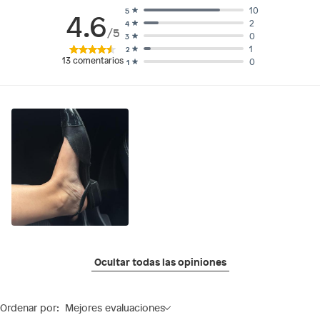
10
5
4.6
2
4
/5
0
3
1
2
13
comentarios
0
1
Ocultar todas las opiniones
Ordenar por:
Mejores evaluaciones