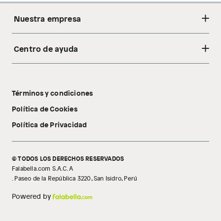
Nuestra empresa
Centro de ayuda
Acerca de nosotros
Sostenibilidad
Cambios y devoluciones
Tiendas
Términos y condiciones
Libro de reclamaciones
Tecnología Pillow Walk
Política de Cookies
Política de Privacidad
© TODOS LOS DERECHOS RESERVADOS
Falabella.com S.A.C. A
. Paseo de la República 3220, San Isidro, Perú
Powered by