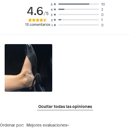
10
5
4.6
2
4
/5
0
3
1
2
13
comentarios
0
1
Ocultar todas las opiniones
Ordenar por:
Mejores evaluaciones