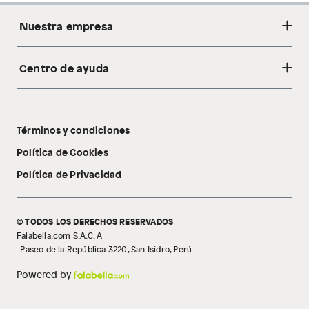
Nuestra empresa
Centro de ayuda
Acerca de nosotros
Sostenibilidad
Cambios y devoluciones
Tiendas
Términos y condiciones
Libro de reclamaciones
Tecnología Pillow Walk
Política de Cookies
Política de Privacidad
© TODOS LOS DERECHOS RESERVADOS
Falabella.com S.A.C. A
. Paseo de la República 3220, San Isidro, Perú
Powered by