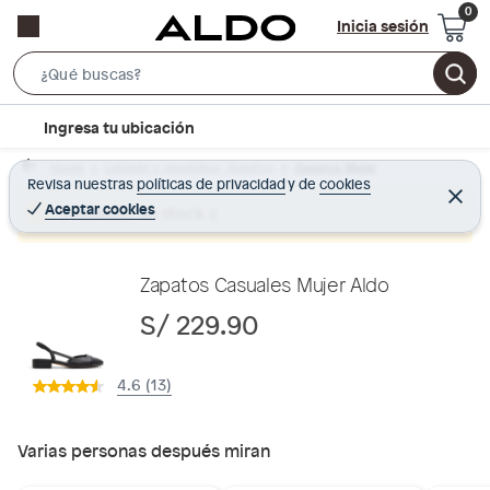
Inicia sesión
S
e
l
Ingresa tu ubicación
a
o
r
Home
Calzado y zapatillas - Zapatos
Zapatos Mujer
c
Revisa nuestras
políticas de privacidad
y
de
cookies
c
C
a
e
Aceptar cookies
Producto sin stock :(
h
r
t
r
B
a
i
r
a
o
Zapatos Casuales Mujer Aldo
r
n
S/ 229.90
-
i
4.6 (13)
c
o
n
Varias personas después miran