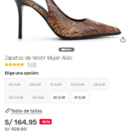
Zapatos de Vestir Mujer Aldo
5 (2)
Elige una opción:
35 EUR
36 EUR
37 EUR
37.5 EUR
38 EUR
38.5 EUR
39 EUR
40 EUR
41 EUR
Tabla de tallas
S/ 164.95
-50%
S/ 329.90