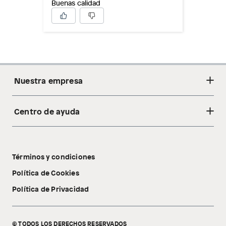
Buenas calidad
Nuestra empresa
Centro de ayuda
Acerca de nosotros
Sostenibilidad
Cambios y devoluciones
Tiendas
Términos y condiciones
Libro de reclamaciones
Tecnología Pillow Walk
Política de Cookies
Política de Privacidad
© TODOS LOS DERECHOS RESERVADOS