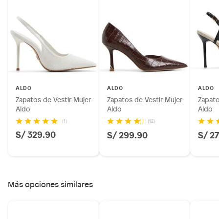
Productos hechos a medida.
Pinturas de color a pedido.
Plantas.
Productos que hayan sido previamente instalados.
Baterías de auto.
Motocicletas y bicicletas motorizadas.
Licores y cigarros electrónicos.
ALDO
ALDO
ALDO
Zapatos de Vestir Mujer
Zapatos de Vestir Mujer
Zapato
Aldo
Aldo
Aldo
(1)
(12)
S/ 329.90
S/ 299.90
S/ 2
Más opciones similares