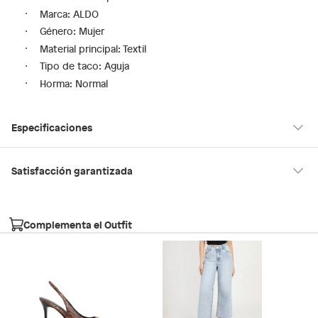
Marca: ALDO
Género: Mujer
Material principal: Textil
Tipo de taco: Aguja
Horma: Normal
Especificaciones
Modelo
RE-SAMANTHA967
Satisfacción garantizada
30 días desde que los recibes
La mayoría de los productos tienen
para hacer una devolución.
País de origen
Suiza
Complementa el Outfit
Sin embargo, tenemos categorías que cuentan con plazos
diferentes, otras con restricciones y algunas que no se pueden
Tipo de taco
Aguja
devolver ni cambiar. Conoce cuáles son:
Falabella, Tottus y otros vendedores
Productos vendidos por
tienen:
Género
Mujer