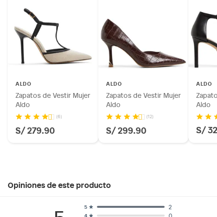
ALDO
ALDO
ALDO
Zapatos de Vestir Mujer
Zapatos de Vestir Mujer
Zapato
Aldo
Aldo
Aldo
(6)
(12)
S/ 3
S/ 279.90
S/ 299.90
Opiniones de este producto
2
5
5
0
4