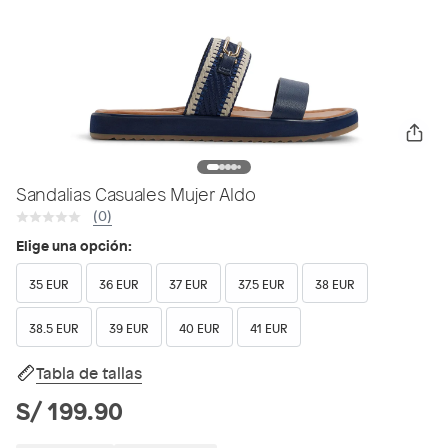
Sandalias Casuales Mujer Aldo
(0)
Elige una opción:
35 EUR
36 EUR
37 EUR
37.5 EUR
38 EUR
38.5 EUR
39 EUR
40 EUR
41 EUR
Tabla de tallas
S/ 199.90