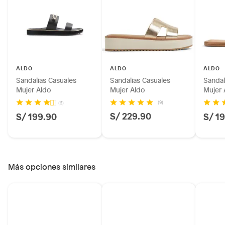
Plantas.
Productos que hayan sido previamente instalados.
Baterías de auto.
Motocicletas y bicicletas motorizadas.
Licores y cigarros electrónicos.
ALDO
ALDO
ALDO
Sandalias Casuales
Sandalias Casuales
Sandal
Mujer Aldo
Mujer Aldo
Mujer 
(9)
(3)
S/ 229.90
S/ 199.90
S/ 1
Más opciones similares