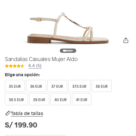
Sandalias Casuales Mujer Aldo
4.4 (5)
Elige una opción:
35 EUR
36 EUR
37 EUR
37.5 EUR
38 EUR
38.5 EUR
39 EUR
40 EUR
41 EUR
Tabla de tallas
S/ 199.90