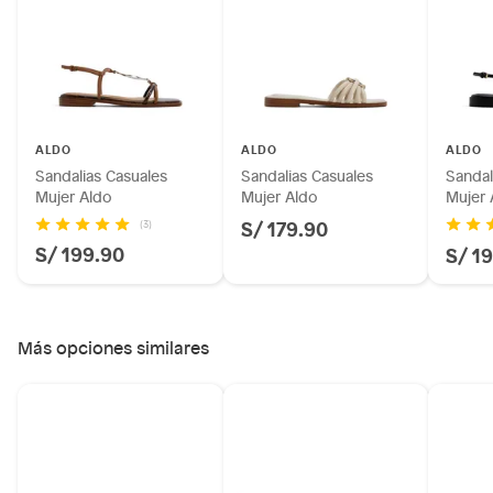
Plantas.
Productos que hayan sido previamente instalados.
Baterías de auto.
Motocicletas y bicicletas motorizadas.
Licores y cigarros electrónicos.
ALDO
ALDO
ALDO
Sandalias Casuales
Sandalias Casuales
Sandal
Mujer Aldo
Mujer Aldo
Mujer 
S/ 179.90
(3)
S/ 199.90
S/ 1
Más opciones similares