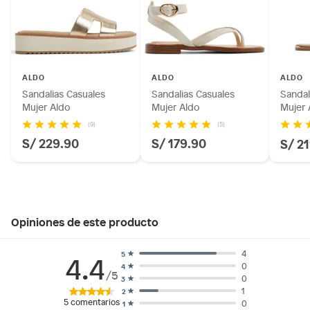
ALDO
ALDO
ALDO
Sandalias Casuales
Sandalias Casuales
Sandal
Mujer Aldo
Mujer Aldo
Mujer 
(9)
(5)
S/ 229.90
S/ 179.90
S/ 2
Opiniones de este producto
4
5
4.4
0
4
/5
0
3
1
2
5
comentarios
0
1