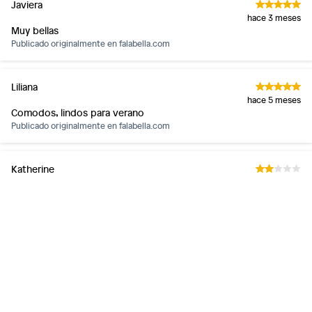
Javiera
hace 3 meses
Muy bellas
Publicado originalmente en
falabella.com
Liliana
hace 5 meses
Comodos, lindos para verano
Publicado originalmente en
falabella.com
Katherine
hace 3 meses
La horma esa muy pequeña y no esta tan acorde a la talla. Creo
que se debe sugerir comprar una talla más.
1 persona encontró este comentario útil.