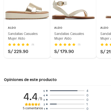
ALDO
ALDO
ALDO
Sandalias Casuales
Sandalias Casuales
Sandal
Mujer Aldo
Mujer Aldo
Mujer 
(9)
(5)
S/ 229.90
S/ 179.90
S/ 2
Opiniones de este producto
4
5
4.4
0
4
/5
0
3
1
2
5
comentarios
0
1