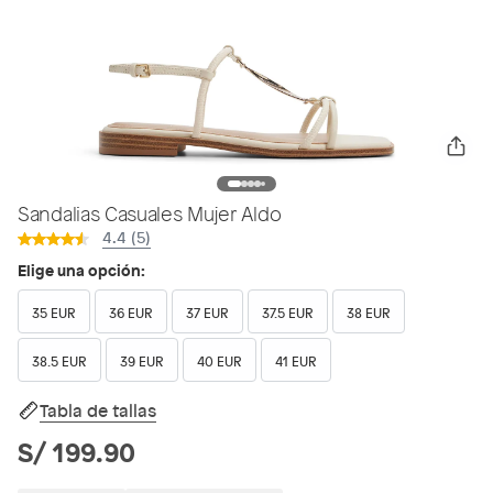
Sandalias Casuales Mujer Aldo
4.4 (5)
Elige una opción:
35 EUR
36 EUR
37 EUR
37.5 EUR
38 EUR
38.5 EUR
39 EUR
40 EUR
41 EUR
Tabla de tallas
S/ 199.90