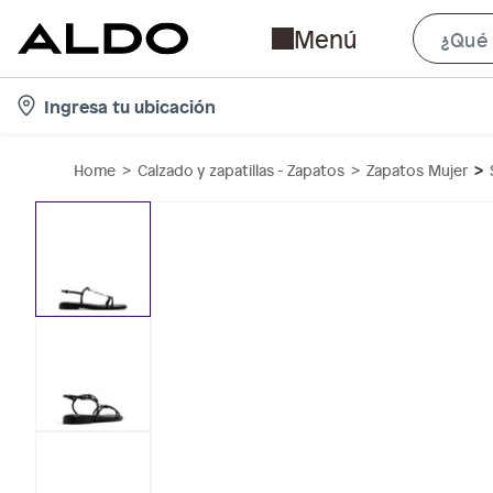
Menú
l
Ingresa tu ubicación
o
c
Home
Calzado y zapatillas - Zapatos
Zapatos Mujer
a
t
i
o
n
-
i
c
o
n