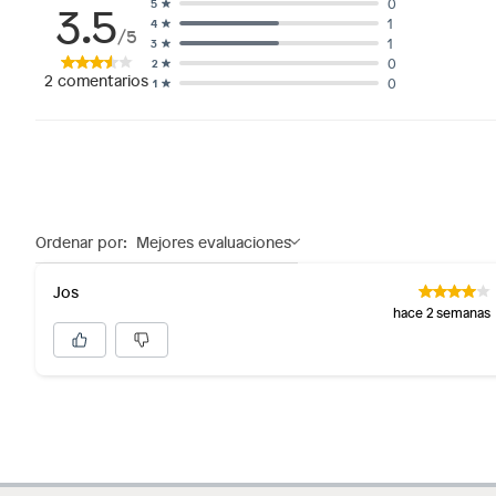
3.5
0
5
1
4
/5
1
3
0
2
2
comentarios
0
1
Ordenar por:
Mejores evaluaciones
Jos
hace 2 semanas