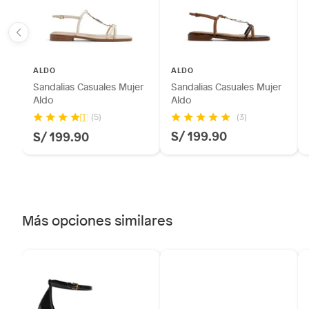
Alimentos, bebidas, fórmulas y leches para bebés.
Productos hechos a medida.
Pinturas de color a pedido.
Plantas.
ALDO
ALDO
Productos que hayan sido previamente instalados.
Sandalias Casuales Mujer
Sandalias Casuales Mujer
Baterías de auto.
Aldo
Aldo
Motocicletas y bicicletas motorizadas.
(3)
(5)
S/ 199.90
S/ 199.90
Licores y cigarros electrónicos.
Más opciones similares