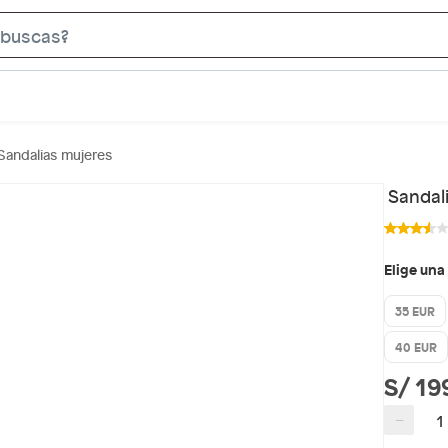
S
e
a
r
c
Sandalias mujeres
h
B
Sandal
a
r
Elige una
35 EUR
40 EUR
S/ 19
−