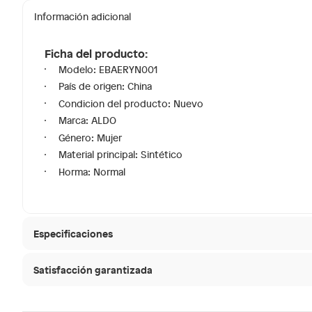
Información adicional
Ficha del producto:
Modelo: EBAERYN001
País de origen: China
Condicion del producto: Nuevo
Marca: ALDO
Género: Mujer
Material principal: Sintético
Horma: Normal
Especificaciones
Satisfacción garantizada
Modelo
EBAER
30 días desde que
La mayoría de los productos tienen