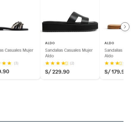
ALDO
ALDO
as Casuales Mujer
Sandalias Casuales Mujer
Sandalias Casu
Aldo
Aldo
(3)
(2)
(3
9.90
S/ 229.90
S/ 179.90