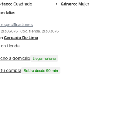
e taco
:
Género
:
Cuadrado
Mujer
andalias
 especificaciones
: 21303076
Cód. tienda: 21303076
en
Cercado De Lima
 en tienda
cho a domicilio
Llega mañana
a tu compra
Retira desde 90 min