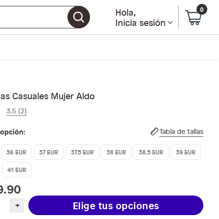
0
Hola
,
Inicia sesión
ias Casuales Mujer Aldo
3.5 (2)
 opción:
Tabla de tallas
36 EUR
37 EUR
37.5 EUR
38 EUR
38.5 EUR
39 EUR
41 EUR
9.90
Elige tus opciones
+