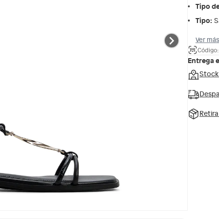
Tipo d
Tipo
:
S
Ver más
Código
Entrega 
Stock
Despa
Retir