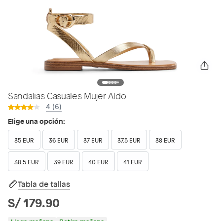
Sandalias Casuales Mujer Aldo
4 (6)
Elige una opción:
35 EUR
36 EUR
37 EUR
37.5 EUR
38 EUR
38.5 EUR
39 EUR
40 EUR
41 EUR
Tabla de tallas
S/ 179.90