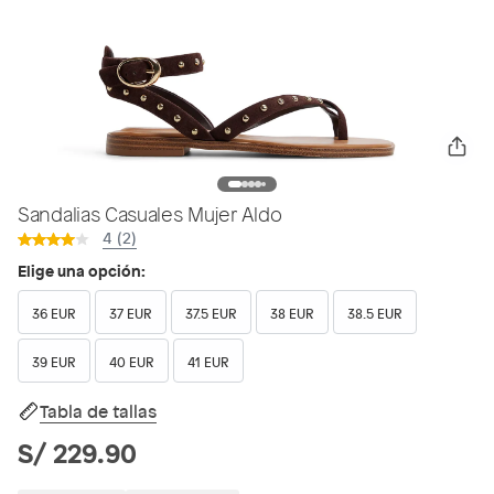
Sandalias Casuales Mujer Aldo
4 (2)
Elige una opción:
36 EUR
37 EUR
37.5 EUR
38 EUR
38.5 EUR
39 EUR
40 EUR
41 EUR
Tabla de tallas
S/ 229.90