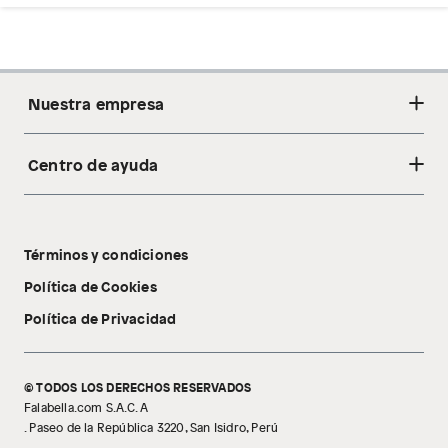
Nuestra empresa
Centro de ayuda
Acerca de nosotros
Sostenibilidad
Cambios y devoluciones
Tiendas
Términos y condiciones
Libro de reclamaciones
Tecnología Pillow Walk
Política de Cookies
Política de Privacidad
© TODOS LOS DERECHOS RESERVADOS
Falabella.com S.A.C. A
. Paseo de la República 3220, San Isidro, Perú