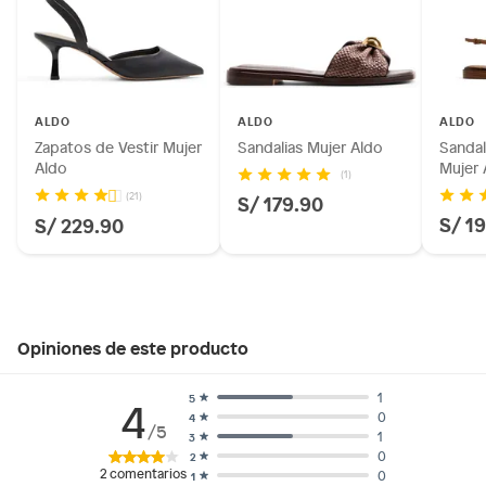
ALDO
ALDO
ALDO
Zapatos de Vestir Mujer
Sandalias Mujer Aldo
Sandal
Aldo
Mujer 
(1)
(21)
S/ 179.90
S/ 1
S/ 229.90
Opiniones de este producto
1
5
4
0
4
/5
1
3
0
2
2
comentarios
0
1