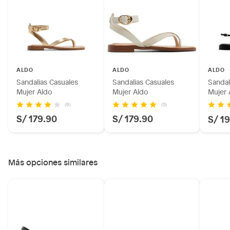
Plantas.
Productos que hayan sido previamente instalados.
Baterías de auto.
Motocicletas y bicicletas motorizadas.
Licores y cigarros electrónicos.
ALDO
ALDO
ALDO
Sandalias Casuales
Sandalias Casuales
Sandal
Mujer Aldo
Mujer Aldo
Mujer 
(6)
(5)
S/ 179.90
S/ 179.90
S/ 1
Más opciones similares