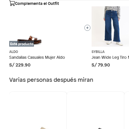
País de origen
China
Sin embargo, tenemos categorías que cuentan con plaz
Complementa el Outfit
que no se pueden devolver ni cambiar. Conoce cuáles
Género
Falabella, Tottus y otros ve
Productos vendidos por
Mujer
48 horas: cemento, mezclas de hormigón, morteros, yeso y o
7 días: colchones y productos de combustión.
Material
Sintéti
Este producto
Sodimac
Productos vendidos por
tienen:
ALDO
SYBILLA
Tipo
Sandali
48 horas: cemento, mezclas de hormigón, morteros, yeso y 
Sandalias Casuales Mujer Aldo
Jean Wide Leg Tiro 
S/ 229.90
S/ 79.90
7 días: productos eléctricos o a combustión, electrodom
bicicletas y máquinas.
Horma
Normal
Varias personas después miran
No se pueden devolver o cambiar bajo cambio de op
Productos de compra internacional.
Productos comprados en Outlet Atocongo.
Productos perecibles como alimentos, bebidas, medicament
Productos digitales (descarga inmediata).
Por motivos de salubridad, la ropa interior inferior y rop
sellos.