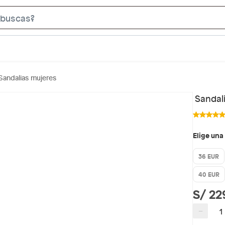
S
e
a
r
c
Sandalias mujeres
h
B
Sandal
a
r
Elige una
36 EUR
40 EUR
S/ 22
−