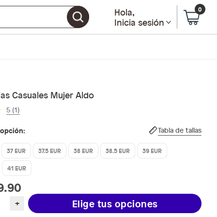
0
Hola
,
Inicia sesión
ias Casuales Mujer Aldo
5 (1)
 opción:
Tabla de tallas
37 EUR
37.5 EUR
38 EUR
38.5 EUR
39 EUR
41 EUR
9.90
Elige tus opciones
+