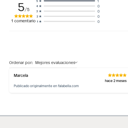
5
1
5
0
4
/5
0
3
0
2
1
comentario
0
1
Ordenar por:
Mejores evaluaciones
Marcela
hace 2 meses
Publicado originalmente en
falabella.com