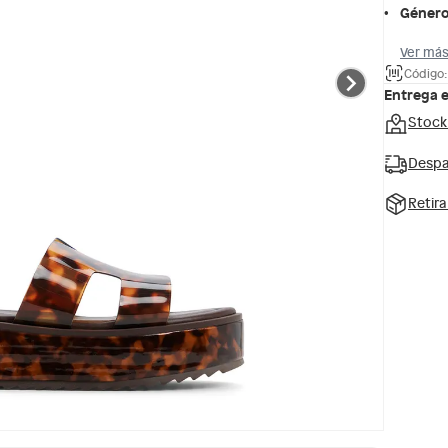
Géner
Ver más
Código
Entrega 
Stock
Despa
Retir