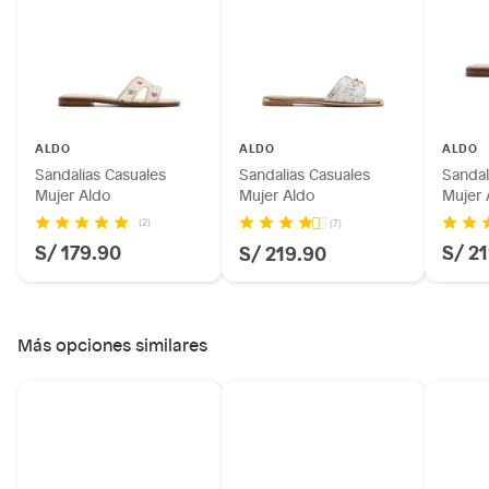
Plantas.
Productos que hayan sido previamente instalados.
Baterías de auto.
Motocicletas y bicicletas motorizadas.
Licores y cigarros electrónicos.
ALDO
ALDO
ALDO
Sandalias Casuales
Sandalias Casuales
Sandal
Mujer Aldo
Mujer Aldo
Mujer 
(2)
(7)
S/ 179.90
S/ 2
S/ 219.90
Más opciones similares