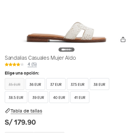
Sandalias Casuales Mujer Aldo
4 (5)
Elige una opción:
35 EUR
36 EUR
37 EUR
37.5 EUR
38 EUR
38.5 EUR
39 EUR
40 EUR
41 EUR
Tabla de tallas
S/ 179.90