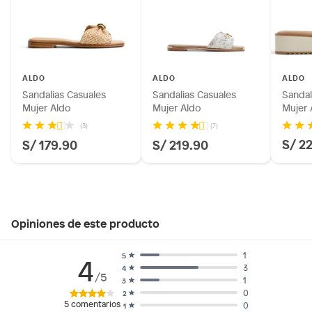
ALDO
ALDO
ALDO
Sandalias Casuales
Sandalias Casuales
Sandal
Mujer Aldo
Mujer Aldo
Mujer 
(3)
(7)
S/ 2
S/ 179.90
S/ 219.90
Opiniones de este producto
1
5
4
3
4
/5
1
3
0
2
5
comentarios
0
1