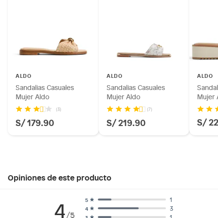
ALDO
ALDO
ALDO
Sandalias Casuales
Sandalias Casuales
Sandal
Mujer Aldo
Mujer Aldo
Mujer 
(3)
(7)
S/ 2
S/ 179.90
S/ 219.90
Opiniones de este producto
1
5
4
3
4
/5
1
3