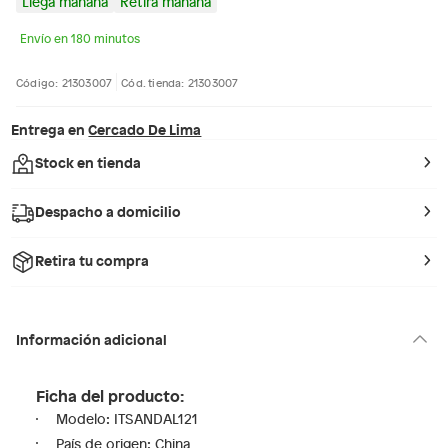
Llega mañana
Retira mañana
Envío en 180 minutos
Código: 21303007
Cód. tienda: 21303007
Entrega en
Cercado De Lima
Stock en tienda
Despacho a domicilio
Retira tu compra
Información adicional
Ficha del producto:
Modelo: ITSANDAL121
País de origen: China