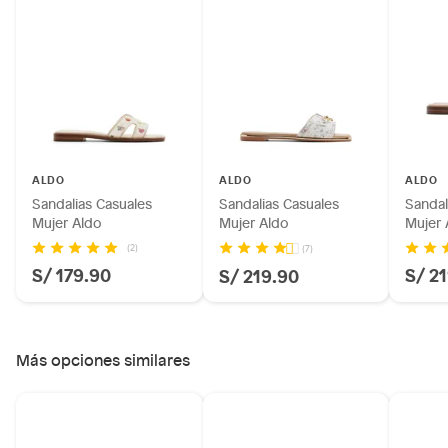
Productos hechos a medida.
Pinturas de color a pedido.
Plantas.
Productos que hayan sido previamente instalados.
Baterías de auto.
Motocicletas y bicicletas motorizadas.
Licores y cigarros electrónicos.
ALDO
ALDO
ALDO
Sandalias Casuales
Sandalias Casuales
Sandal
Mujer Aldo
Mujer Aldo
Mujer 
(2)
(7)
S/ 179.90
S/ 2
S/ 219.90
Más opciones similares