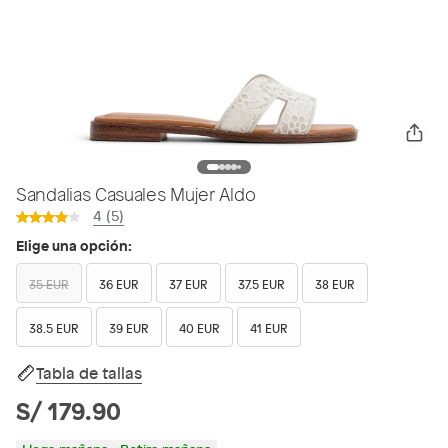
Sandalias Casuales Mujer Aldo
4 (5)
Elige una opción:
35 EUR
36 EUR
37 EUR
37.5 EUR
38 EUR
38.5 EUR
39 EUR
40 EUR
41 EUR
Tabla de tallas
S/ 179.90