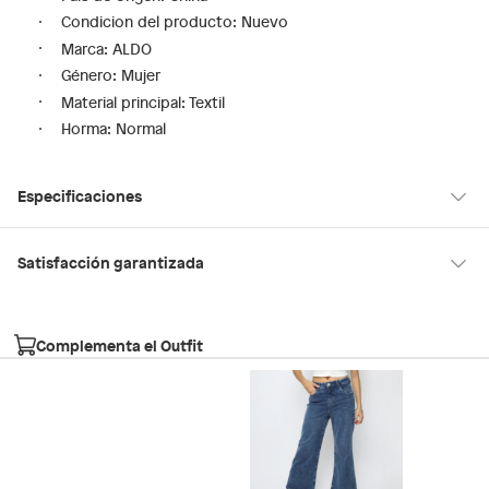
Condicion del producto: Nuevo
Marca: ALDO
Género: Mujer
Material principal: Textil
Horma: Normal
Especificaciones
Hecho en
China
Satisfacción garantizada
30 días desde que los recibes
La mayoría de los productos tienen
para hacer una devolución.
Modelo
ITSANDAL121
Complementa el Outfit
Sin embargo, tenemos categorías que cuentan con plazos
diferentes, otras con restricciones y algunas que no se pueden
Material de la
Tela
devolver ni cambiar. Conoce cuáles son:
plantilla
Falabella, Tottus y otros vendedores
Productos vendidos por
tienen: