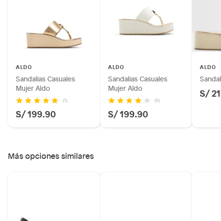
Plantas.
Productos que hayan sido previamente instalados.
Baterías de auto.
Motocicletas y bicicletas motorizadas.
Licores y cigarros electrónicos.
ALDO
ALDO
ALDO
Sandalias Casuales
Sandalias Casuales
Sandal
Mujer Aldo
Mujer Aldo
S/ 2
(1)
(6)
S/ 199.90
S/ 199.90
Más opciones similares