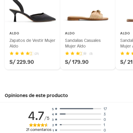
ALDO
ALDO
ALDO
Zapatos de Vestir Mujer
Sandalias Casuales
Sandal
Aldo
Mujer Aldo
Mujer 
(21)
(3)
S/ 229.90
S/ 179.90
S/ 2
Opiniones de este producto
17
5
4.7
3
4
/5
0
3
1
2
21
comentarios
0
1