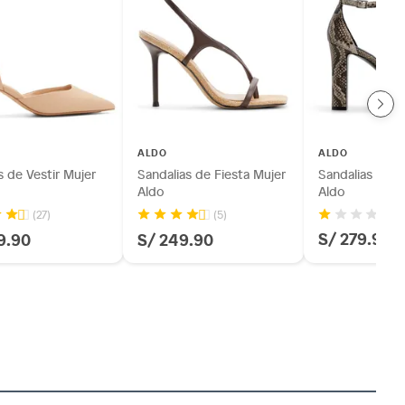
ALDO
ALDO
 de Vestir Mujer
Sandalias de Fiesta Mujer
Sandalias de V
Aldo
Aldo
(
(27)
(5)
S/ 279.90
9.90
S/ 249.90