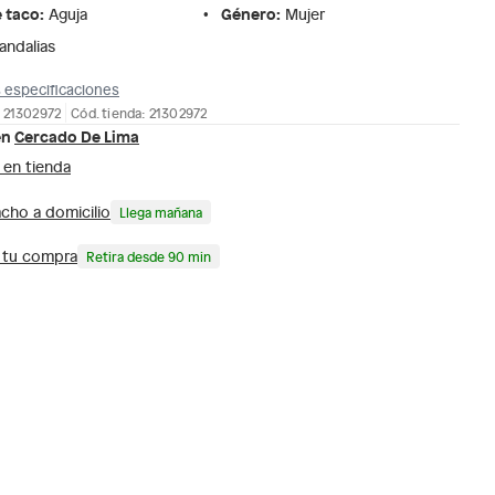
e taco
:
Género
:
Aguja
Mujer
andalias
 especificaciones
 21302972
Cód. tienda: 21302972
en
Cercado De Lima
 en tienda
cho a domicilio
Llega mañana
a tu compra
Retira desde 90 min