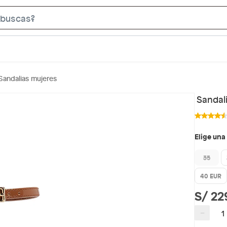
S
e
a
r
c
Sandalias mujeres
h
B
Sandali
a
r
Elige una
35
40 EUR
S/ 22
−