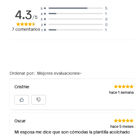
4.3
5
5
1
4
/5
0
3
0
2
7
comentarios
1
1
Ordenar por:
Mejores evaluaciones
Cristhie
hace 1 semana
Oscar
hace 5 meses
Mi esposa me dice que son cómodas la plantilla acolchado