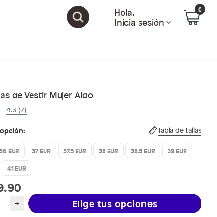
0
Hola
,
Inicia sesión
as de Vestir Mujer Aldo
4.3 (7)
 opción:
Tabla de tallas
36 EUR
37 EUR
37.5 EUR
38 EUR
38.5 EUR
39 EUR
41 EUR
9.90
Elige tus opciones
+