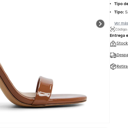
Tipo d
Tipo
:
S
Ver más
Código:
Entrega 
Stock
Despa
Retir