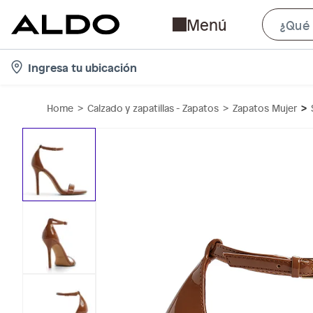
Menú
l
Ingresa tu ubicación
o
c
Home
Calzado y zapatillas - Zapatos
Zapatos Mujer
a
t
i
o
n
-
i
c
o
n