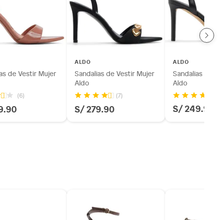
ALDO
ALDO
as de Vestir Mujer
Sandalias de Vestir Mujer
Sandalias de V
Aldo
Aldo
(6)
(7)
S/ 249.90
9.90
S/ 279.90