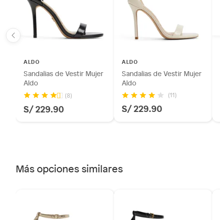
sellos.
Alimentos, bebidas, fórmulas y leches para bebés.
Productos hechos a medida.
Pinturas de color a pedido.
Plantas.
ALDO
ALDO
Productos que hayan sido previamente instalados.
Sandalias de Vestir Mujer
Sandalias de Vestir Mujer
Baterías de auto.
Aldo
Aldo
Motocicletas y bicicletas motorizadas.
(11)
(8)
S/ 229.90
S/ 229.90
Licores y cigarros electrónicos.
Más opciones similares