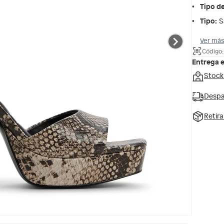
Tipo d
Tipo
:
S
Ver más
Código:
Entrega 
Stock
Despa
Retir