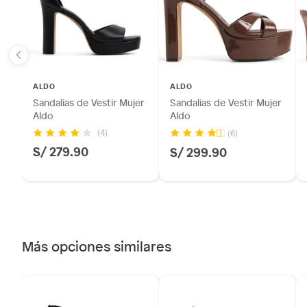
sellos.
Alimentos, bebidas, fórmulas y leches para bebés.
Productos hechos a medida.
Pinturas de color a pedido.
Plantas.
ALDO
ALDO
Productos que hayan sido previamente instalados.
Sandalias de Vestir Mujer
Sandalias de Vestir Mujer
Baterías de auto.
Aldo
Aldo
Motocicletas y bicicletas motorizadas.
(4)
(6)
S/ 279.90
S/ 299.90
Licores y cigarros electrónicos.
Más opciones similares