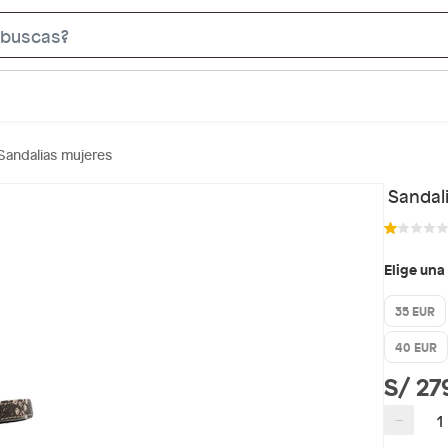
S
e
a
r
c
Sandalias mujeres
h
B
Sandali
a
r
Elige una
35 EUR
40 EUR
S/ 27
−