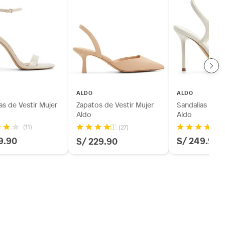
ALDO
ALDO
as de Vestir Mujer
Zapatos de Vestir Mujer
Sandalias de f
Aldo
Aldo
(11)
(27)
9.90
S/ 249.90
S/ 229.90