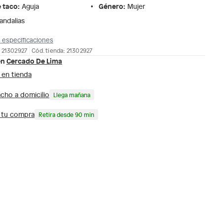
e taco
:
Género
:
Aguja
Mujer
andalias
 especificaciones
 21302927
Cód. tienda: 21302927
en
Cercado De Lima
 en tienda
cho a domicilio
Llega mañana
a tu compra
Retira desde 90 min