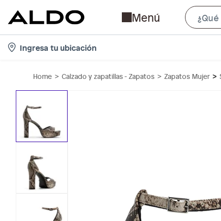
Menú
l
Ingresa tu ubicación
o
c
Home
Calzado y zapatillas - Zapatos
Zapatos Mujer
a
t
i
o
n
-
i
c
o
n