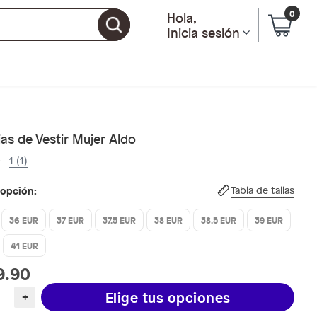
0
Hola
,
Inicia sesión
as de Vestir Mujer Aldo
1 (1)
 opción:
Tabla de tallas
36 EUR
37 EUR
37.5 EUR
38 EUR
38.5 EUR
39 EUR
41 EUR
9.90
Elige tus opciones
+