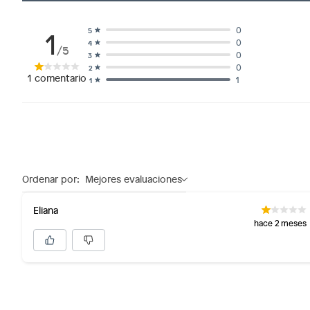
1
0
5
0
4
/5
0
3
0
2
1
comentario
1
1
Ordenar por:
Mejores evaluaciones
Eliana
hace 2 meses