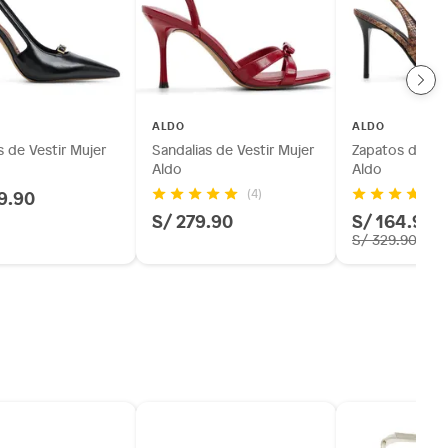
ALDO
ALDO
 de Vestir Mujer
Sandalias de Vestir Mujer
Zapatos de Ves
Aldo
Aldo
9.90
(4)
S/ 279.90
S/ 164.95
S/ 329.90