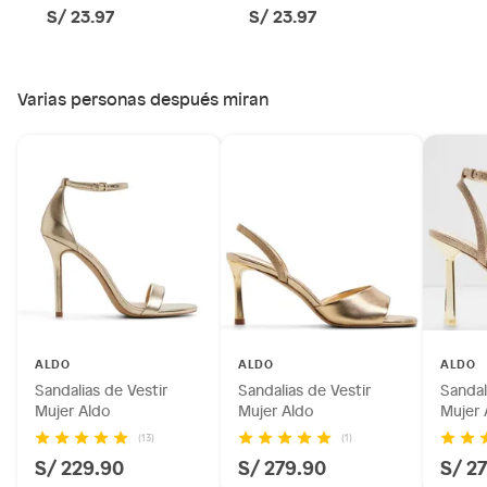
S/ 23.97
S/ 23.97
Productos perecibles como alimentos, bebidas,
medicamentos, suplementos alimenticios, vitaminas.
Productos digitales (descarga inmediata).
Varias personas después miran
Por motivos de salubridad, la ropa interior inferior y ropas de
baño con señales de uso, sin empaques, etiquetas o sellos.
Alimentos, bebidas, fórmulas y leches para bebés.
Productos hechos a medida.
Pinturas de color a pedido.
Plantas.
Productos que hayan sido previamente instalados.
Baterías de auto.
Motocicletas y bicicletas motorizadas.
Licores y cigarros electrónicos.
ALDO
ALDO
ALDO
Sandalias de Vestir
Sandalias de Vestir
Sandal
Mujer Aldo
Mujer Aldo
Mujer 
(13)
(1)
S/ 229.90
S/ 279.90
S/ 2