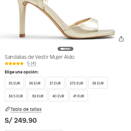
Sandalias de Vestir Mujer Aldo
5 (4)
Elige una opción:
35 EUR
36 EUR
37 EUR
37.5 EUR
38 EUR
38.5 EUR
39 EUR
40 EUR
41 EUR
Tabla de tallas
S/ 249.90