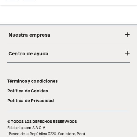
Nuestra empresa
Centro de ayuda
Acerca de nosotros
Sostenibilidad
Cambios y devoluciones
Tiendas
Términos y condiciones
Libro de reclamaciones
Tecnología Pillow Walk
Política de Cookies
Política de Privacidad
© TODOS LOS DERECHOS RESERVADOS
Falabella.com S.A.C. A
. Paseo de la República 3220, San Isidro, Perú