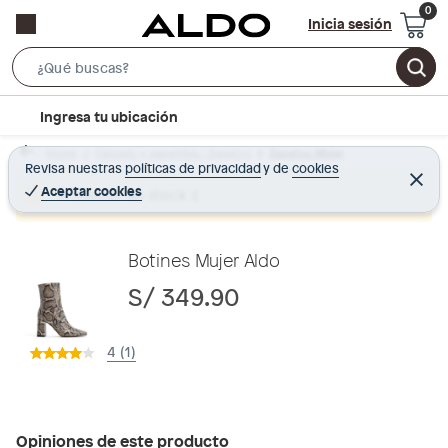
Inicia sesión
S
e
l
Ingresa tu ubicación
a
o
r
Home
Calzado y zapatillas - Zapatos
Zapatos Mujer
c
Revisa nuestras
políticas de privacidad
y
de
cookies
c
C
a
e
Aceptar cookies
Producto sin stock :(
h
r
t
r
B
a
i
r
a
o
Botines Mujer Aldo
r
n
S/ 349.90
-
i
4 (1)
c
o
n
Opiniones de este producto