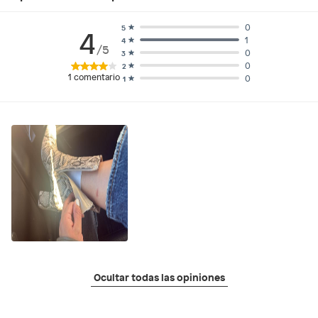
0
5
4
1
4
/5
0
3
0
2
1
comentario
0
1
Ocultar todas las opiniones