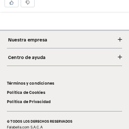
Nuestra empresa
Centro de ayuda
Acerca de nosotros
Sostenibilidad
Cambios y devoluciones
Tiendas
Términos y condiciones
Libro de reclamaciones
Tecnología Pillow Walk
Política de Cookies
Política de Privacidad
© TODOS LOS DERECHOS RESERVADOS
Falabella.com S.A.C. A