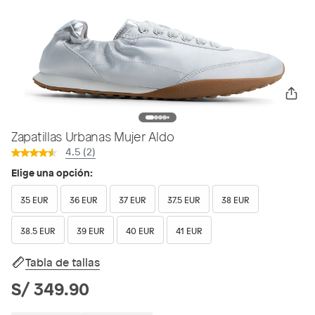
Zapatillas Urbanas Mujer Aldo
4.5 (2)
Elige una opción:
35 EUR
36 EUR
37 EUR
37.5 EUR
38 EUR
38.5 EUR
39 EUR
40 EUR
41 EUR
Tabla de tallas
S/ 349.90