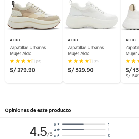
ALDO
ALDO
ALDO
Zapatillas Urbanas
Zapatillas Urbanas
Zapati
Mujer Aldo
Mujer Aldo
Mujer 
(34)
(22)
S/ 279.90
S/ 329.90
S/ 1
S/ 34
Opiniones de este producto
1
5
4.5
1
4
/5
0
3