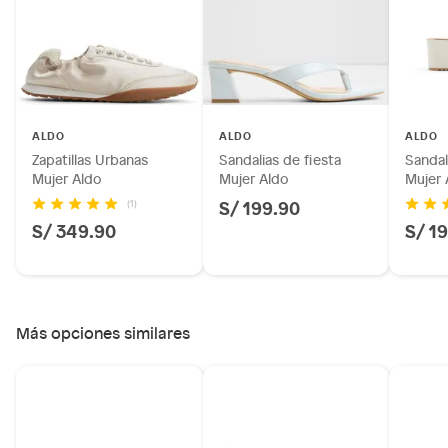
Plantas.
Productos que hayan sido previamente instalados.
Baterías de auto.
Motocicletas y bicicletas motorizadas.
Licores y cigarros electrónicos.
ALDO
ALDO
ALDO
Zapatillas Urbanas
Sandalias de fiesta
Sandal
Mujer Aldo
Mujer Aldo
Mujer 
S/ 199.90
(1)
S/ 349.90
S/ 1
Más opciones similares