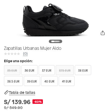
Zapatillas Urbanas Mujer Aldo
(0)
Elige una opción:
35 EUR
36 EUR
37 EUR
37.5 EUR
38 EUR
38.5 EUR
39 EUR
40 EUR
41 EUR
Tabla de tallas
S/ 139.96
-60%
S/ 349.90