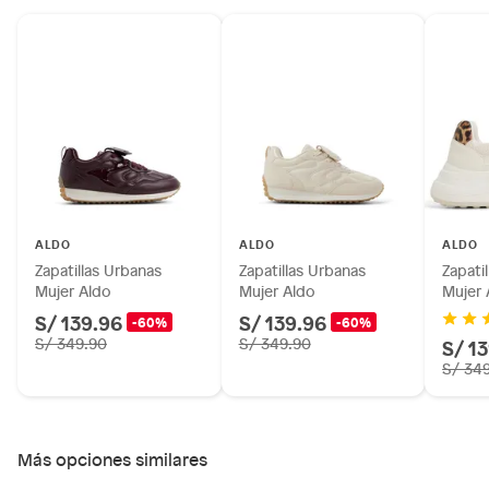
baño con señales de uso, sin empaques, etiquetas o sellos.
Alimentos, bebidas, fórmulas y leches para bebés.
Productos hechos a medida.
Pinturas de color a pedido.
Plantas.
Productos que hayan sido previamente instalados.
Baterías de auto.
Motocicletas y bicicletas motorizadas.
Licores y cigarros electrónicos.
ALDO
ALDO
ALDO
Zapatillas Urbanas
Zapatillas Urbanas
Zapati
Mujer Aldo
Mujer Aldo
Mujer 
S/ 139.96
S/ 139.96
-60%
-60%
S/ 349.90
S/ 349.90
S/ 1
S/ 34
Más opciones similares