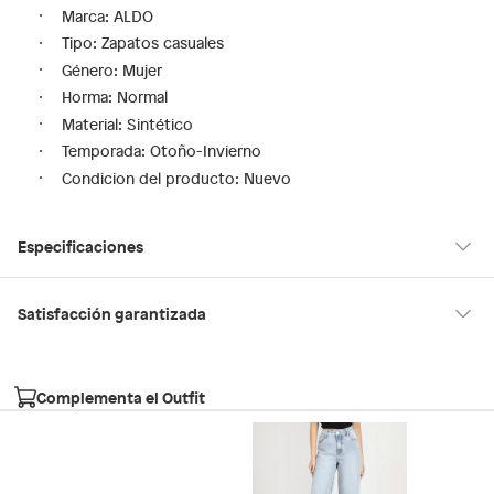
Marca: ALDO
Tipo: Zapatos casuales
Género: Mujer
Horma: Normal
Material: Sintético
Temporada: Otoño-Invierno
Condicion del producto: Nuevo
Especificaciones
Tipo de ajuste
Cordones
Satisfacción garantizada
30 días desde que los recibes
La mayoría de los productos tienen
para hacer una devolución.
Modelo
SIYARA001
Complementa el Outfit
Sin embargo, tenemos categorías que cuentan con plazos
diferentes, otras con restricciones y algunas que no se pueden
Género
Mujer
devolver ni cambiar. Conoce cuáles son:
Falabella, Tottus y otros vendedores
Productos vendidos por