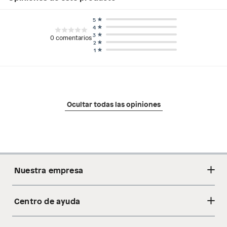
5
4
3
0
comentarios
2
1
Ocultar todas las opiniones
Nuestra empresa
Centro de ayuda
Acerca de nosotros
Sostenibilidad