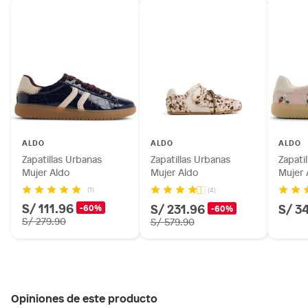
ALDO
ALDO
ALDO
Zapatillas Urbanas
Zapatillas Urbanas
Zapati
Mujer Aldo
Mujer Aldo
Mujer 
(1)
(4)
S/ 111.96
S/ 231.96
S/ 3
-60%
-60%
S/ 279.90
S/ 579.90
Opiniones de este producto