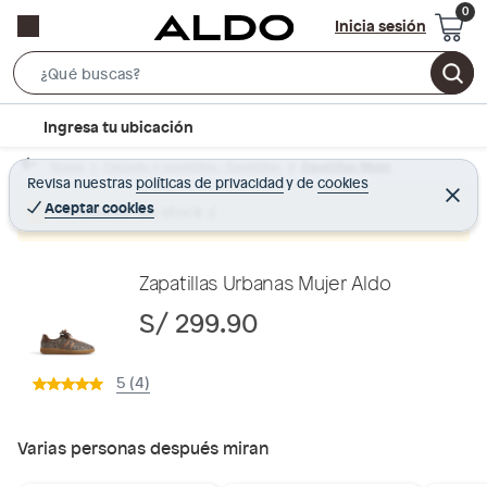
Inicia sesión
S
e
l
Ingresa tu ubicación
a
o
r
Home
Calzado y zapatillas - Zapatillas
Zapatillas Mujer
c
Revisa nuestras
políticas de privacidad
y
de
cookies
c
C
a
e
Aceptar cookies
Producto sin stock :(
h
r
t
r
B
a
i
r
a
o
Zapatillas Urbanas Mujer Aldo
r
n
S/ 299.90
-
i
5 (4)
c
o
n
Varias personas después miran