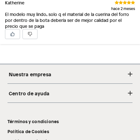
Katherine
hace 2 meses
El modelo muy lindo, solo q el material de la cuerina del forro
por dentro de la bota debería ser de mejor calidad por el
precio que se paga
Nuestra empresa
Centro de ayuda
Acerca de nosotros
Sostenibilidad
Cambios y devoluciones
Tiendas
Términos y condiciones
Libro de reclamaciones
Tecnología Pillow Walk
Política de Cookies