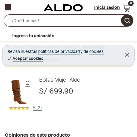
Inicia sesión
S
e
l
Ingresa tu ubicación
a
o
r
Home
Calzado y zapatillas - Zapatos
Zapatos Mujer
c
Revisa nuestras
políticas de privacidad
y
de
cookies
c
C
a
e
Aceptar cookies
Producto sin stock :(
h
r
t
r
B
a
i
r
a
o
Botas Mujer Aldo
r
n
S/ 699.90
-
i
5 (2)
c
o
n
Opiniones de este producto