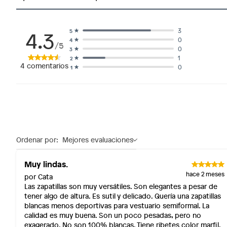
4.3
3
5
0
4
/5
0
3
1
2
4
comentarios
0
1
Ordenar por:
Mejores evaluaciones
Muy lindas.
hace 2 meses
por Cata
Las zapatillas son muy versátiles. Son elegantes a pesar de
tener algo de altura. Es sutil y delicado. Quería una zapatillas
blancas menos deportivas para vestuario semiformal. La
calidad es muy buena. Son un poco pesadas, pero no
exagerado. No son 100% blancas. Tiene ribetes color marfil.