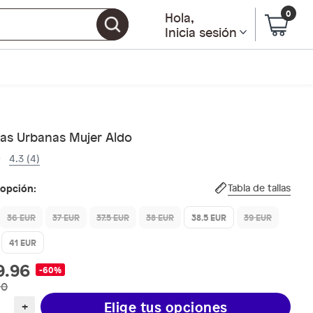
0
Hola
,
Inicia sesión
llas Urbanas Mujer Aldo
4.3 (4)
 opción:
Tabla de tallas
36 EUR
37 EUR
37.5 EUR
38 EUR
38.5 EUR
39 EUR
41 EUR
9.96
-60%
90
Elige tus opciones
+