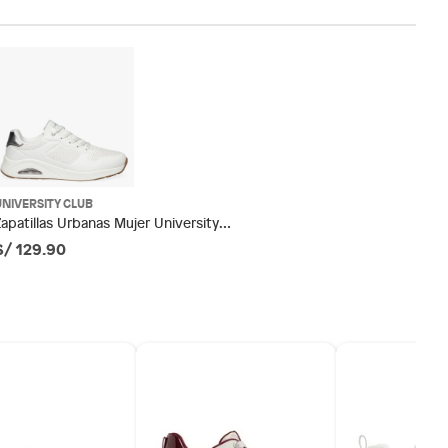
UNIVERSITY CLUB
Zapatillas Urbanas Mujer University
Club
S/ 129.90