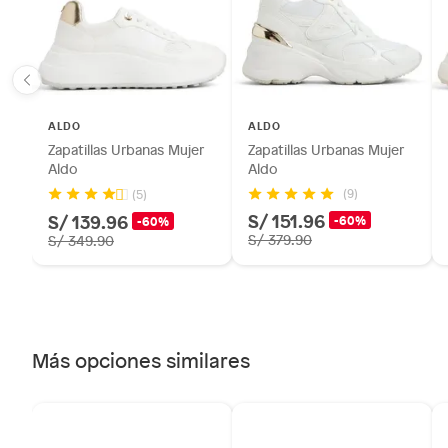
sellos.
Alimentos, bebidas, fórmulas y leches para bebés.
Productos hechos a medida.
Pinturas de color a pedido.
Plantas.
ALDO
ALDO
Productos que hayan sido previamente instalados.
Zapatillas Urbanas Mujer
Zapatillas Urbanas Mujer
Baterías de auto.
Aldo
Aldo
Motocicletas y bicicletas motorizadas.
(9)
(5)
S/ 151.96
S/ 139.96
Licores y cigarros electrónicos.
-60%
-60%
S/ 379.90
S/ 349.90
Más opciones similares