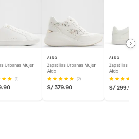
ALDO
ALDO
las Urbanas Mujer
Zapatillas Urbanas Mujer
Zapatillas Urb
Aldo
Aldo
(1)
(2)
(2
9.90
S/ 379.90
S/ 299.90