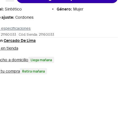
al
:
Género
:
Sintético
Mujer
 ajuste
:
Cordones
 especificaciones
: 21160033
Cód. tienda: 21160033
en
Cercado De Lima
 en tienda
cho a domicilio
Llega mañana
a tu compra
Retira mañana