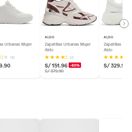
ALDO
ALDO
las Urbanas Mujer
Zapatillas Urbanas Mujer
Zapatillas Urb
Aldo
Aldo
(8)
(2)
(2
9.90
S/ 151.96
S/ 329.90
-60%
S/ 379.90