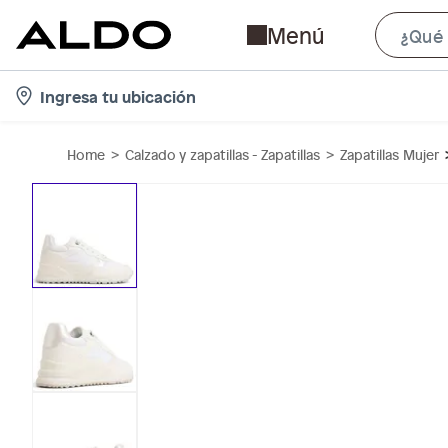
Menú
l
Ingresa tu ubicación
o
c
Home
Calzado y zapatillas - Zapatillas
Zapatillas Mujer
a
t
i
o
n
-
i
c
o
n